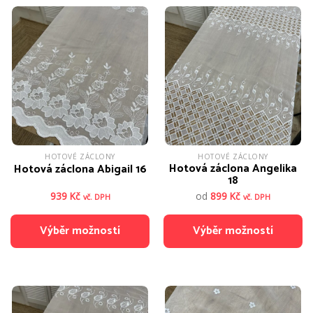
HOTOVÉ ZÁCLONY
HOTOVÉ ZÁCLONY
Hotová záclona Angelika
Hotová záclona Abigail 16
18
939
Kč
od
899
Kč
vč. DPH
vč. DPH
Výběr možností
Výběr možností
Tento
Tento
produkt
produkt
má
má
více
více