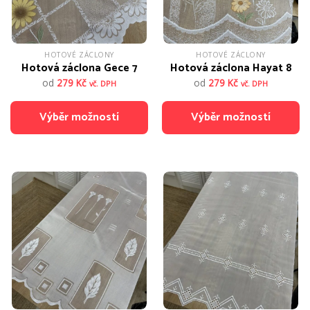
stránce
stránce
produktu
produktu
HOTOVÉ ZÁCLONY
HOTOVÉ ZÁCLONY
Hotová záclona Gece 7
Hotová záclona Hayat 8
od
279
Kč
od
279
Kč
vč. DPH
vč. DPH
Výběr možností
Výběr možností
Tento
Tento
produkt
produkt
má
má
více
více
variant.
variant.
Možnosti
Možnosti
lze
lze
vybrat
vybrat
na
na
stránce
stránce
produktu
produktu