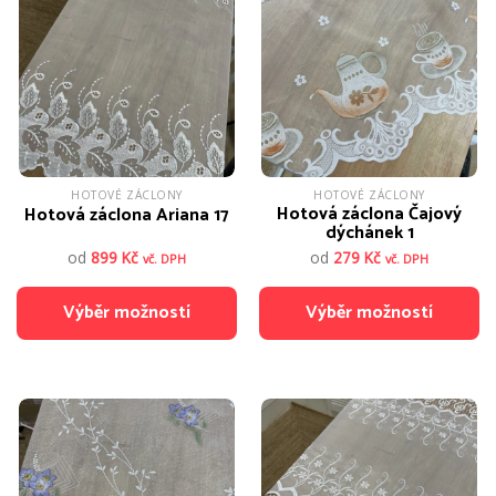
variant.
variant.
Možnosti
Možnosti
lze
lze
vybrat
vybrat
na
na
stránce
stránce
produktu
produktu
HOTOVÉ ZÁCLONY
HOTOVÉ ZÁCLONY
Hotová záclona Čajový
Hotová záclona Ariana 17
dýchánek 1
od
899
Kč
od
279
Kč
vč. DPH
vč. DPH
Výběr možností
Výběr možností
Tento
Tento
produkt
produkt
má
má
více
více
variant.
variant.
Možnosti
Možnosti
lze
lze