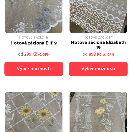
vybrat
vybrat
na
na
stránce
stránce
produktu
produktu
HOTOVÉ ZÁCLONY
HOTOVÉ ZÁCLONY
Hotová záclona Elizabeth
Hotová záclona Elif 9
19
od
299
Kč
od
899
Kč
vč. DPH
vč. DPH
Výběr možností
Výběr možností
Tento
Tento
produkt
produkt
má
má
více
více
variant.
variant.
Možnosti
Možnosti
lze
lze
vybrat
vybrat
na
na