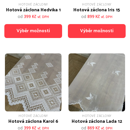
HOTOVÉ ZÁCLONY
HOTOVÉ ZÁCLONY
Hotová záclona Hedvika 1
Hotová záclona Iris 15
od
399
Kč
od
899
Kč
vč. DPH
vč. DPH
Výběr možností
Výběr možností
Tento
Tento
produkt
produkt
má
má
více
více
variant.
variant.
Možnosti
Možnosti
lze
lze
vybrat
vybrat
na
na
stránce
stránce
produktu
produktu
HOTOVÉ ZÁCLONY
HOTOVÉ ZÁCLONY
Hotová záclona Karol 6
Hotová záclona Lada 12
od
399
Kč
od
869
Kč
vč. DPH
vč. DPH