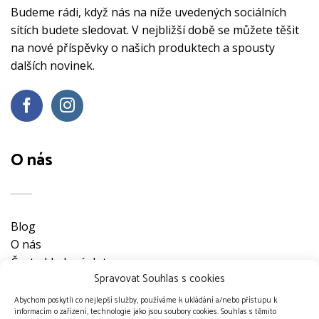
Budeme rádi, když nás na níže uvedených sociálních
sítích budete sledovat. V nejbližší době se můžete těšit
na nové příspěvky o našich produktech a spousty
dalších novinek.
O nás
Blog
O nás
Často kladené dotazy
Spravovat Souhlas s cookies
Ke stažení
Obchodní podmínky
Abychom poskytli co nejlepší služby, používáme k ukládání a/nebo přístupu k
informacím o zařízení, technologie jako jsou soubory cookies. Souhlas s těmito
Nevyzvednuté objednávky