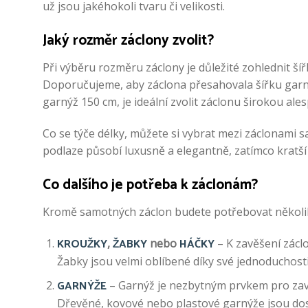
už jsou jakéhokoli tvaru či velikosti.
Jaký rozměr záclony zvolit?
Při výběru rozměru záclony je důležité zohlednit ší
Doporučujeme, aby záclona přesahovala šířku garný
garnýž 150 cm, je ideální zvolit záclonu širokou ale
Co se týče délky, můžete si vybrat mezi záclonami sa
podlaze působí luxusně a elegantně, zatímco kratší 
Co dalšího je potřeba k záclonám?
Kromě samotných záclon budete potřebovat několik 
KROUŽKY
ŽABKY
HÁČKY
,
nebo
– K zavěšení zácl
Žabky jsou velmi oblíbené díky své jednoduchosti 
GARNÝŽE
– Garnýž je nezbytným prvkem pro zavě
Dřevěné, kovové nebo plastové garnýže jsou dost