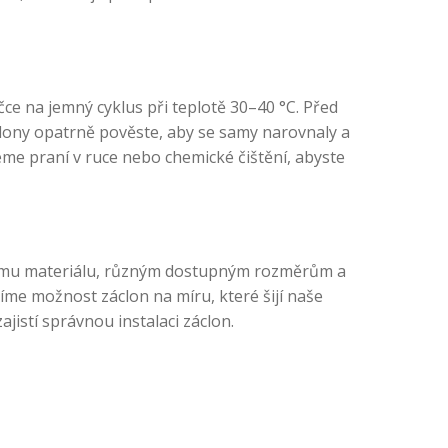
čce na jemný cyklus při teplotě 30–40 °C. Před
áclony opatrně pověste, aby se samy narovnaly a
eme praní v ruce nebo chemické čištění, abyste
litnímu materiálu, různým dostupným rozměrům a
me možnost záclon na míru, které šijí naše
istí správnou instalaci záclon.