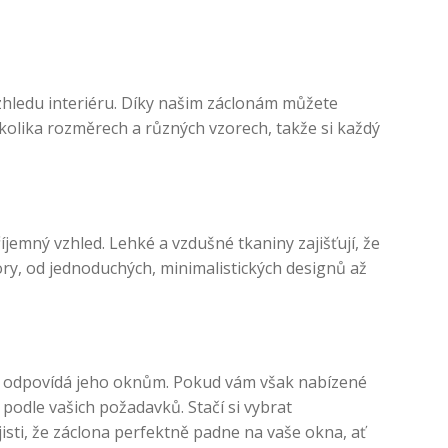
vzhledu interiéru. Díky našim záclonám můžete
kolika rozměrech a různých vzorech, takže si každý
jemný vzhled. Lehké a vzdušné tkaniny zajišťují, že
ry, od jednoduchých, minimalistických designů až
pe odpovídá jeho oknům. Pokud vám však nabízené
odle vašich požadavků. Stačí si vybrat
sti, že záclona perfektně padne na vaše okna, ať