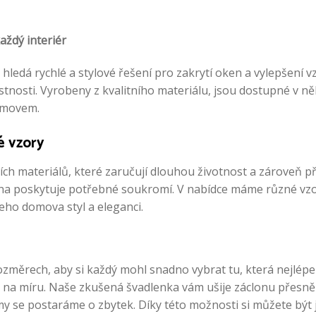
aždý interiér
hledá rychlé a stylové řešení pro zakrytí oken a vylepšení 
tnosti. Vyrobeny z kvalitního materiálu, jsou dostupné v ně
domovem.
é vzory
ch materiálů, které zaručují dlouhou životnost a zároveň pří
lona poskytuje potřebné soukromí. V nabídce máme různé vzo
eho domova styl a eleganci.
ozměrech, aby si každý mohl snadno vybrat tu, která nejlé
na míru. Naše zkušená švadlenka vám ušije záclonu přesně p
 se postaráme o zbytek. Díky této možnosti si můžete být ji