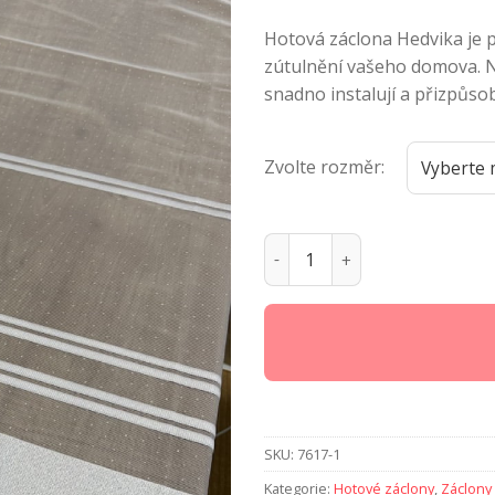
Hotová záclona Hedvika je 
zútulnění vašeho domova. N
snadno instalují a přizpůso
Zvolte rozměr:
Hotová záclona Maria 2 mno
SKU:
7617-1
Kategorie:
Hotové záclony
,
Záclony