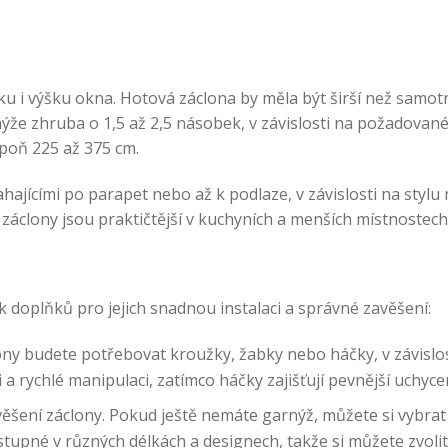
řku i výšku okna. Hotová záclona by měla být širší než samot
že zhruba o 1,5 až 2,5 násobek, v závislosti na požadovan
spoň 225 až 375 cm.
hajícími po parapet nebo až k podlaze, v závislosti na stylu
záclony jsou praktičtější v kuchyních a menších místnostech
doplňků pro jejich snadnou instalaci a správné zavěšení:
ony budete potřebovat kroužky, žabky nebo háčky, v závislos
a rychlé manipulaci, zatímco háčky zajišťují pevnější uchycen
šení záclony. Pokud ještě nemáte garnýž, můžete si vybrat z
upné v různých délkách a designech, takže si můžete zvolit 