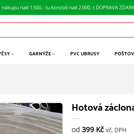
i nákupu nad 1.500,- (u konzolí nad 2.000,-) DOPRAVA ZDAR
VĚSY
GARNÝŽE
PVC UBRUSY
POŠTOV
Hotová záclona
od
399
Kč
vč. DPH