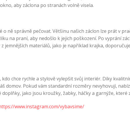
okno, aby záclona po stranách volně visela.
té o ně správně pečovat. Většinu našich záclon lze prát v pra
líku na praní, aby nedošlo k jejich poškození. Po vyprání z
 z jemnějších materiálů, jako je například krajka, doporučuj
kdo chce rychle a stylově vylepšit svůj interiér. Díky kva
áš domov. Pokud vám standardní rozměry nevyhovují, nabízí
plňky, jako jsou kroužky, žabky, háčky a garnýže, které zaj
https://www.instagram.com/vybavsime/