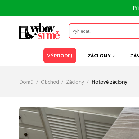
Přeskočit
Př
na
obsah
Hledat:
VÝPRODEJ
ZÁCLONY
ZÁ
Domů
/
Obchod
/
Záclony
/
Hotové záclony