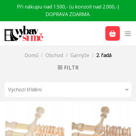
Přeskočit
Při nákupu nad 1.500,- (u konzolí nad 2.000,-)
na
DOPRAVA ZDARMA.
obsah
Domů
/
Obchod
/
Garnýže
/
2. řadá
FILTR