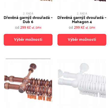
produktu
produktu
2. ŘADÁ
2. ŘADÁ
Dřevěná garnýž dvouřadá –
Dřevěná garnýž dvouřadá –
Dub 6
Mahagon 4
od
299
Kč
od
299
Kč
vč. DPH
vč. DPH
Výběr možností
Výběr možností
Tento
Tento
produkt
produkt
má
má
více
více
variant.
variant.
Možnosti
Možnosti
lze
lze
vybrat
vybrat
na
na
stránce
stránce
produktu
produktu