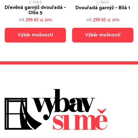
2. ŘADÁ
2. ŘADÁ
Dřevěná garnýž dvouřadá –
Dvouřadá garnýž – Bílá 1
Olše 5
od
299
Kč
od
299
Kč
vč. DPH
vč. DPH
Výběr možností
Výběr možností
Tento
Tento
produkt
produkt
má
má
více
více
variant.
variant.
Možnosti
Možnosti
lze
lze
vybrat
vybrat
na
na
stránce
stránce
produktu
produktu