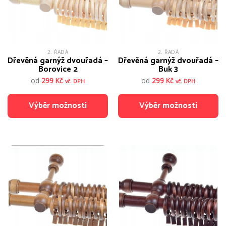
2. ŘADÁ
2. ŘADÁ
Dřevěná garnýž dvouřadá –
Dřevěná garnýž dvouřadá –
Borovice 2
Buk 3
od
299
Kč
od
299
Kč
vč. DPH
vč. DPH
Výběr možností
Výběr možností
Tento
Tento
produkt
produkt
má
má
více
více
variant.
variant.
Možnosti
Možnosti
lze
lze
vybrat
vybrat
na
na
stránce
stránce