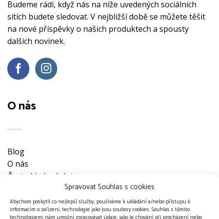
Budeme rádi, když nás na níže uvedených sociálních
sítích budete sledovat. V nejbližší době se můžete těšit
na nové příspěvky o našich produktech a spousty
dalších novinek.
O nás
Blog
O nás
Často kladené dotazy
Spravovat Souhlas s cookies
Ke stažení
Obchodní podmínky
Abychom poskytli co nejlepší služby, používáme k ukládání a/nebo přístupu k
informacím o zařízení, technologie jako jsou soubory cookies. Souhlas s těmito
Nevyzvednuté objednávky
technologiemi nám umožní zpracovávat údaje, jako je chování při procházení nebo