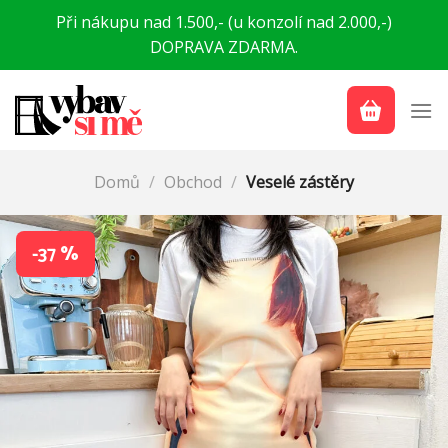
Přeskočit
Při nákupu nad 1.500,- (u konzolí nad 2.000,-)
na
DOPRAVA ZDARMA.
obsah
Domů
/
Obchod
/
Veselé zástěry
-37 %