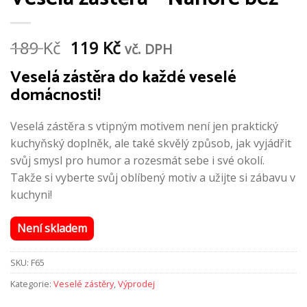
Původní
Aktuální
189
Kč
119
Kč
vč. DPH
cena
cena
Veselá zástěra do každé veselé
domácnosti!
byla:
je:
189 Kč.
119 Kč.
Veselá zástěra s vtipným motivem není jen praktický
kuchyňský doplněk, ale také skvělý způsob, jak vyjádřit
svůj smysl pro humor a rozesmát sebe i své okolí.
Takže si vyberte svůj oblíbený motiv a užijte si zábavu v
kuchyni!
Není skladem
SKU:
F65
Kategorie:
Veselé zástěry
,
Výprodej