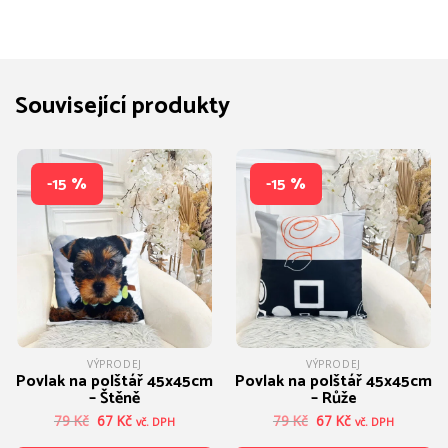
Související produkty
-15 %
-15 %
VÝPRODEJ
VÝPRODEJ
Povlak na polštář 45x45cm
Povlak na polštář 45x45cm
– Štěně
– Růže
Původní
Aktuální
Původní
Aktuální
79
Kč
67
Kč
79
Kč
67
Kč
vč. DPH
vč. DPH
cena
cena
cena
cena