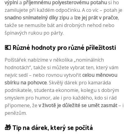
výplni
a
příjemnému polyesterovému potahu
si ho
zamilujete při každém odpočinku. A co víc – potah je
snadno snímatelný díky zipu
a
lze jej prát v pračce
,
takže se nemusíte bát ani drobných nehod nebo
špinavých rukou po párty.
💶 Různé hodnoty pro různé příležitosti
Polštářek nabízíme v několika „nominálních
hodnotách“, takže si můžete vybrat ten, který vám
nejvíc sedí – nebo rovnou vytvořit
celou měnovou
sbírku na pohovce
. Skvělý dárek pro kamaráda
podnikatele, studenta ekonomie, kolegu s dobrým
smyslem pro humor, ale i pro každého, kdo si rád
připomene, že
v životě je důležité se umět zasmát
– i
penězům.
🎁 Tip na dárek, který se počítá