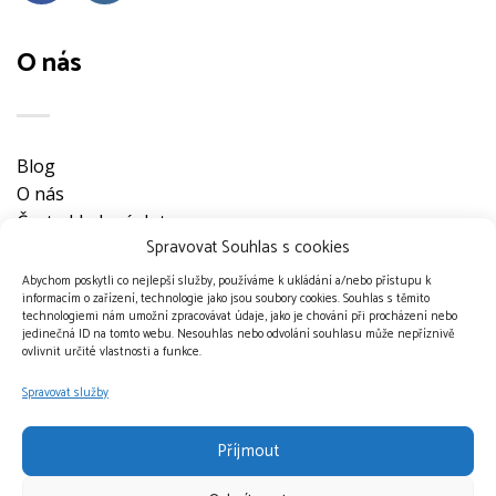
O nás
Blog
O nás
Často kladené dotazy
Spravovat Souhlas s cookies
Ke stažení
Obchodní podmínky
Abychom poskytli co nejlepší služby, používáme k ukládání a/nebo přístupu k
informacím o zařízení, technologie jako jsou soubory cookies. Souhlas s těmito
Nevyzvednuté objednávky
technologiemi nám umožní zpracovávat údaje, jako je chování při procházení nebo
Ochrana osobních údajů
jedinečná ID na tomto webu. Nesouhlas nebo odvolání souhlasu může nepříznivě
ovlivnit určité vlastnosti a funkce.
Doprava a platební metody
Kontakt
Spravovat služby
Příjmout