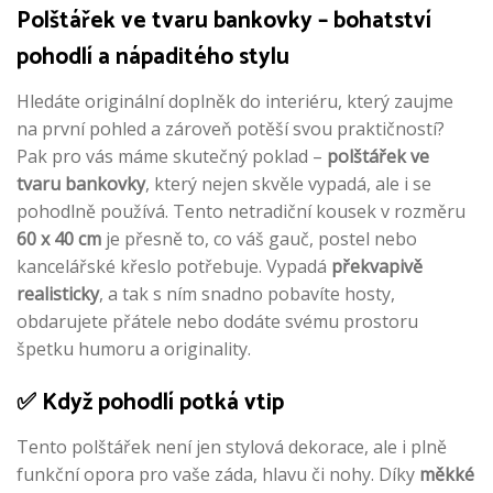
Polštářek ve tvaru bankovky – bohatství
pohodlí a nápaditého stylu
Hledáte originální doplněk do interiéru, který zaujme
na první pohled a zároveň potěší svou praktičností?
Pak pro vás máme skutečný poklad –
polštářek ve
tvaru bankovky
, který nejen skvěle vypadá, ale i se
pohodlně používá. Tento netradiční kousek v rozměru
60 x 40 cm
je přesně to, co váš gauč, postel nebo
kancelářské křeslo potřebuje. Vypadá
překvapivě
realisticky
, a tak s ním snadno pobavíte hosty,
obdarujete přátele nebo dodáte svému prostoru
špetku humoru a originality.
✅ Když pohodlí potká vtip
Tento polštářek není jen stylová dekorace, ale i plně
funkční opora pro vaše záda, hlavu či nohy. Díky
měkké