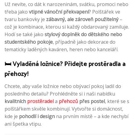
Už nevíte, co dát k narozeninám, svátku, promoci nebo
třeba jako
vtipné vánoční překvapení
? Polštářek ve
tvaru bankovky je
zábavný, ale zároveň použitelný
–
což je kombinace, kterou si každý obdarovaný zamiluje.
Hodí se také jako
stylový doplněk do dětského nebo
studentského pokoje
, případně jako dekorace do
tematicky laděných kaváren, heren nebo kanceláří.
🛏 Vyladěná ložnice? Přidejte prostěradla a
přehozy!
Chcete, aby vaše ložnice nebo obývací pokoj ladil do
posledního detailu? Prohlédněte si i naši nabídku
kvalitních
prostěradel
a
přehozů
přes postel
, které se s
polštářkem skvěle kombinují. Vytvořte si domácnost,
kde je
pohodlí i design
na prvním místě – a kde nechybí
ani špetka vtipu.