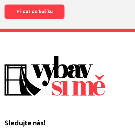
cena
cena
byla:
je:
Přidat do košíku
79 Kč.
67 Kč.
Sledujte nás!