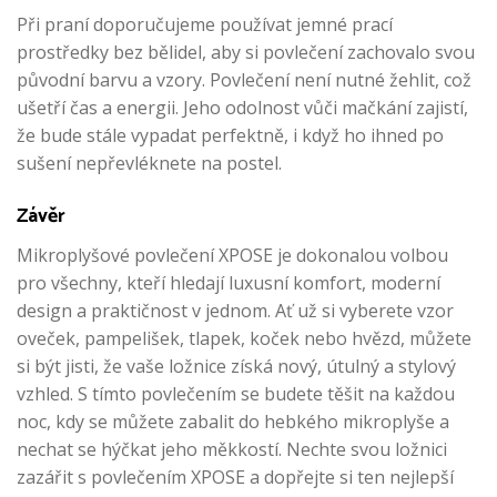
Při praní doporučujeme používat jemné prací
prostředky bez bělidel, aby si povlečení zachovalo svou
původní barvu a vzory. Povlečení není nutné žehlit, což
ušetří čas a energii. Jeho odolnost vůči mačkání zajistí,
že bude stále vypadat perfektně, i když ho ihned po
sušení nepřevléknete na postel.
Závěr
Mikroplyšové povlečení XPOSE je dokonalou volbou
pro všechny, kteří hledají luxusní komfort, moderní
design a praktičnost v jednom. Ať už si vyberete vzor
oveček, pampelišek, tlapek, koček nebo hvězd, můžete
si být jisti, že vaše ložnice získá nový, útulný a stylový
vzhled. S tímto povlečením se budete těšit na každou
noc, kdy se můžete zabalit do hebkého mikroplyše a
nechat se hýčkat jeho měkkostí. Nechte svou ložnici
zazářit s povlečením XPOSE a dopřejte si ten nejlepší