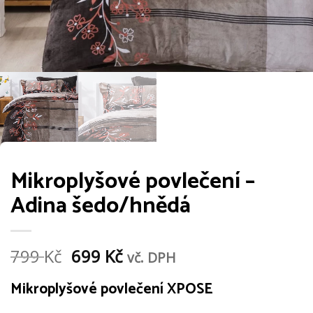
Mikroplyšové povlečení –
Adina šedo/hnědá
Původní
Aktuální
799
Kč
699
Kč
vč. DPH
cena
cena
Mikroplyšové povlečení XPOSE
byla:
je: