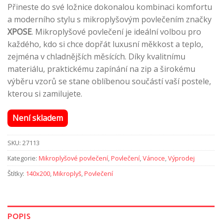
Přineste do své ložnice dokonalou kombinaci komfortu
799 Kč.
699 Kč.
a moderního stylu s mikroplyšovým povlečením značky
XPOSE
. Mikroplyšové povlečení je ideální volbou pro
každého, kdo si chce dopřát luxusní měkkost a teplo,
zejména v chladnějších měsících. Díky kvalitnímu
materiálu, praktickému zapínání na zip a širokému
výběru vzorů se stane oblíbenou součástí vaší postele,
kterou si zamilujete.
Není skladem
SKU:
27113
Kategorie:
Mikroplyšové povlečení
,
Povlečení
,
Vánoce
,
Výprodej
Štítky:
140x200
,
Mikroplyš
,
Povlečení
POPIS