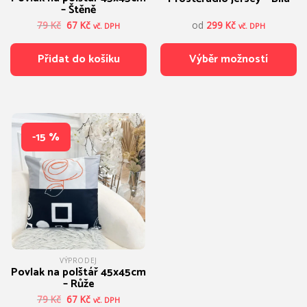
– Štěně
Původní
Aktuální
79
Kč
67
Kč
od
299
Kč
vč. DPH
vč. DPH
cena
cena
byla:
je:
Přidat do košíku
Výběr možností
79 Kč.
67 Kč.
Tento
produkt
má
více
-15 %
variant.
Možnosti
lze
vybrat
na
stránce
produktu
VÝPRODEJ
Povlak na polštář 45x45cm
– Růže
Původní
Aktuální
79
Kč
67
Kč
vč. DPH