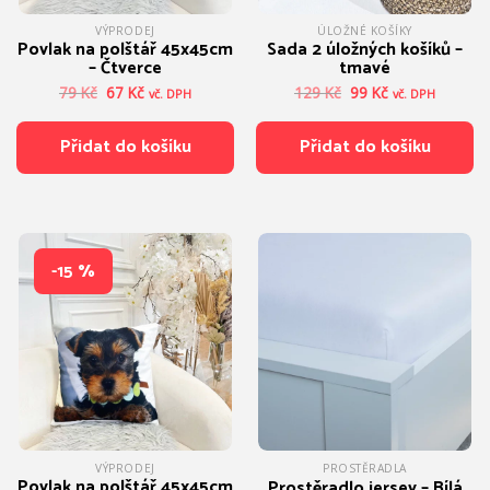
VÝPRODEJ
ÚLOŽNÉ KOŠÍKY
Povlak na polštář 45x45cm
Sada 2 úložných košíků –
– Čtverce
tmavé
Původní
Aktuální
Původní
Aktuální
79
Kč
67
Kč
129
Kč
99
Kč
vč. DPH
vč. DPH
cena
cena
cena
cena
byla:
je:
byla:
je:
Přidat do košíku
Přidat do košíku
79 Kč.
67 Kč.
129 Kč.
99 Kč.
-15 %
VÝPRODEJ
PROSTĚRADLA
Povlak na polštář 45x45cm
Prostěradlo jersey – Bílá