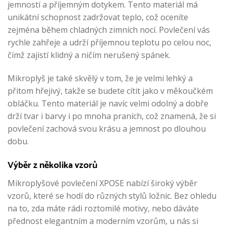
jemností a příjemným dotykem. Tento materiál má
unikátní schopnost zadržovat teplo, což oceníte
zejména během chladných zimních nocí. Povlečení vás
rychle zahřeje a udrží příjemnou teplotu po celou noc,
čímž zajistí klidný a ničím nerušený spánek.
Mikroplyš je také skvělý v tom, že je velmi lehký a
přitom hřejivý, takže se budete cítit jako v měkoučkém
obláčku. Tento materiál je navíc velmi odolný a dobře
drží tvar i barvy i po mnoha praních, což znamená, že si
povlečení zachová svou krásu a jemnost po dlouhou
dobu.
Výběr z několika vzorů
Mikroplyšové povlečení XPOSE nabízí široký výběr
vzorů, které se hodí do různých stylů ložnic. Bez ohledu
na to, zda máte rádi roztomilé motivy, nebo dáváte
přednost elegantním a moderním vzorům, u nás si