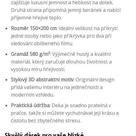
zajišťuje luxusní jemnost a hebkost na dotek.
Druhá strana připomíná jemný beránek a nabízí
příjemné hřejivé teplo.
Rozměr 150×200 cm
: Ideální velikost na přikrytí
jedné osoby nebo jako přikrývka pro dva při
sledování oblíbeného filmu.
Gramáž 580 g/m²
: Výjimečně hustý a kvalitní
materiál, který zaručuje dlouhou životnost a
vysokou míru hřejivosti.
Stylový 3D abstraktní motiv
: Originální design
přidá vašemu interiéru na jedinečnosti a
moderním vzhledu.
Praktická údržba
: Deka je snadno pratelná v
pračce, takže si můžete vychutnávat její krásu a
čistotu bez zbytečného stresu.
Skvělý dárek pro vaše blízké