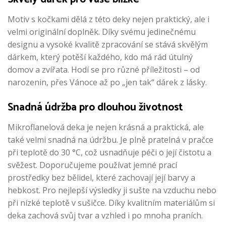
Motiv s kočkami dělá z této deky nejen praktický, ale i
velmi originální doplněk. Díky svému jedinečnému
designu a vysoké kvalitě zpracování se stává skvělým
dárkem, který potěší každého, kdo má rád útulný
domov a zvířata. Hodí se pro různé příležitosti – od
narozenin, přes Vánoce až po „jen tak“ dárek z lásky.
Snadná údržba pro dlouhou životnost
Mikroflanelová deka je nejen krásná a praktická, ale
také velmi snadná na údržbu. Je plně pratelná v pračce
při teplotě do 30 °C, což usnadňuje péči o její čistotu a
svěžest. Doporučujeme používat jemné prací
prostředky bez bělidel, které zachovají její barvy a
hebkost. Pro nejlepší výsledky ji sušte na vzduchu nebo
při nízké teplotě v sušičce. Díky kvalitním materiálům si
deka zachová svůj tvar a vzhled i po mnoha praních.