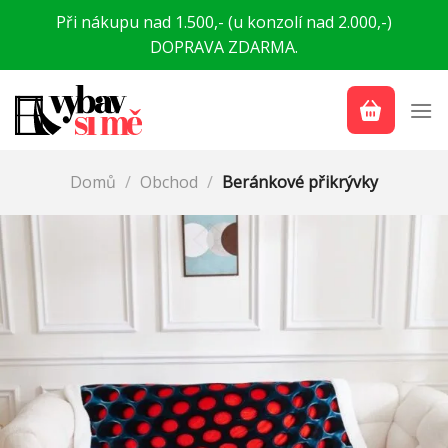
Přeskočit
Při nákupu nad 1.500,- (u konzolí nad 2.000,-)
na
DOPRAVA ZDARMA.
obsah
Domů
/
Obchod
/
Beránkové přikrývky