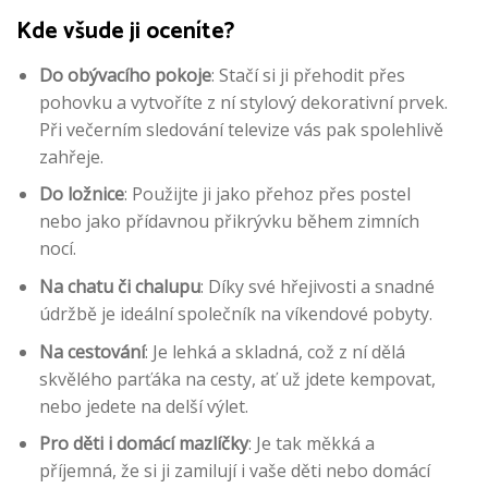
Kde všude ji oceníte?
Do obývacího pokoje
: Stačí si ji přehodit přes
pohovku a vytvoříte z ní stylový dekorativní prvek.
Při večerním sledování televize vás pak spolehlivě
zahřeje.
Do ložnice
: Použijte ji jako přehoz přes postel
nebo jako přídavnou přikrývku během zimních
nocí.
Na chatu či chalupu
: Díky své hřejivosti a snadné
údržbě je ideální společník na víkendové pobyty.
Na cestování
: Je lehká a skladná, což z ní dělá
skvělého parťáka na cesty, ať už jdete kempovat,
nebo jedete na delší výlet.
Pro děti i domácí mazlíčky
: Je tak měkká a
příjemná, že si ji zamilují i vaše děti nebo domácí