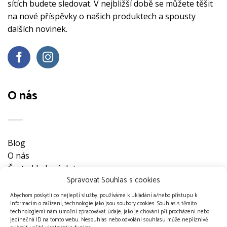
sítích budete sledovat. V nejbližší době se můžete těšit
na nové příspěvky o našich produktech a spousty
dalších novinek.
O nás
Blog
O nás
Často kladené dotazy
Spravovat Souhlas s cookies
Ke stažení
Obchodní podmínky
Abychom poskytli co nejlepší služby, používáme k ukládání a/nebo přístupu k
informacím o zařízení, technologie jako jsou soubory cookies. Souhlas s těmito
Nevyzvednuté objednávky
technologiemi nám umožní zpracovávat údaje, jako je chování při procházení nebo
Ochrana osobních údajů
jedinečná ID na tomto webu. Nesouhlas nebo odvolání souhlasu může nepříznivě