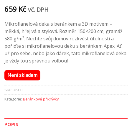
659
Kč
vč. DPH
Mikroflanelová deka s beránkem a 3D motivem –
měkká, hřejivá a stylová. Rozměr 150×200 cm, gramáž
580 g/m². Nechte svůj domov rozkvést útulností a
pořiďte si mikroflanelovou deku s beránkem Apex. Ať
už pro sebe, nebo jako dárek, tato mikroflanelová deka
je vždy tou správnou volbou!
Není skladem
SKU:
26113
Kategorie:
Beránkové přikrývky
POPIS