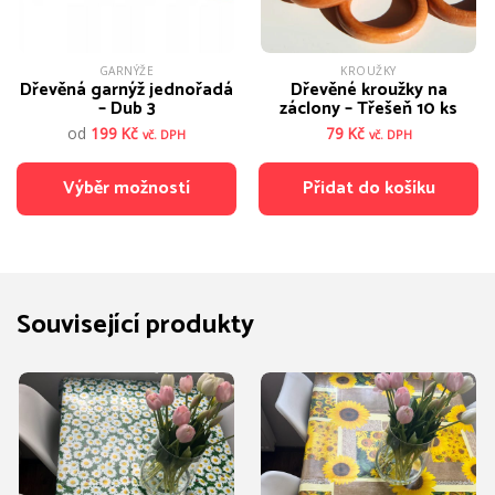
GARNÝŽE
KROUŽKY
Dřevěná garnýž jednořadá
Dřevěné kroužky na
– Dub 3
záclony – Třešeň 10 ks
od
199
Kč
79
Kč
vč. DPH
vč. DPH
Výběr možností
Přidat do košíku
Tento
produkt
má
více
Související produkty
variant.
Možnosti
lze
vybrat
na
stránce
produktu