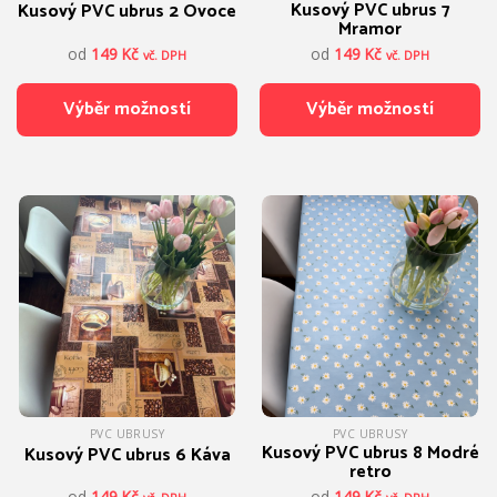
Kusový PVC ubrus 7
Kusový PVC ubrus 2 Ovoce
Mramor
od
149
Kč
od
149
Kč
vč. DPH
vč. DPH
Výběr možností
Výběr možností
Tento
Tento
produkt
produkt
má
má
více
více
variant.
variant.
Možnosti
Možnosti
lze
lze
vybrat
vybrat
na
na
stránce
stránce
produktu
produktu
PVC UBRUSY
PVC UBRUSY
Kusový PVC ubrus 8 Modré
Kusový PVC ubrus 6 Káva
retro
od
149
Kč
od
149
Kč