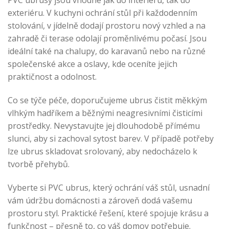
PVC ubrusy jsou vhodné jak do interiéru, tak do
exteriéru. V kuchyni ochrání stůl při každodenním
stolování, v jídelně dodají prostoru nový vzhled a na
zahradě či terase odolají proměnlivému počasí. Jsou
ideální také na chalupy, do karavanů nebo na různé
společenské akce a oslavy, kde oceníte jejich
praktičnost a odolnost.
Co se týče péče, doporučujeme ubrus čistit měkkým
vlhkým hadříkem a běžnými neagresivními čisticími
prostředky. Nevystavujte jej dlouhodobě přímému
slunci, aby si zachoval sytost barev. V případě potřeby
lze ubrus skladovat srolovaný, aby nedocházelo k
tvorbě přehybů.
Vyberte si PVC ubrus, který ochrání váš stůl, usnadní
vám údržbu domácnosti a zároveň dodá vašemu
prostoru styl. Praktické řešení, které spojuje krásu a
funkčnost – přesně to, co váš domov potřebuje.