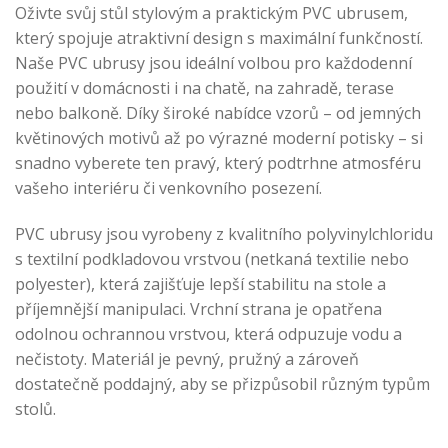
Oživte svůj stůl stylovým a praktickým PVC ubrusem,
který spojuje atraktivní design s maximální funkčností.
Naše PVC ubrusy jsou ideální volbou pro každodenní
použití v domácnosti i na chatě, na zahradě, terase
nebo balkoně. Díky široké nabídce vzorů – od jemných
květinových motivů až po výrazné moderní potisky – si
snadno vyberete ten pravý, který podtrhne atmosféru
vašeho interiéru či venkovního posezení.
PVC ubrusy jsou vyrobeny z kvalitního polyvinylchloridu
s textilní podkladovou vrstvou (netkaná textilie nebo
polyester), která zajišťuje lepší stabilitu na stole a
příjemnější manipulaci. Vrchní strana je opatřena
odolnou ochrannou vrstvou, která odpuzuje vodu a
nečistoty. Materiál je pevný, pružný a zároveň
dostatečně poddajný, aby se přizpůsobil různým typům
stolů.