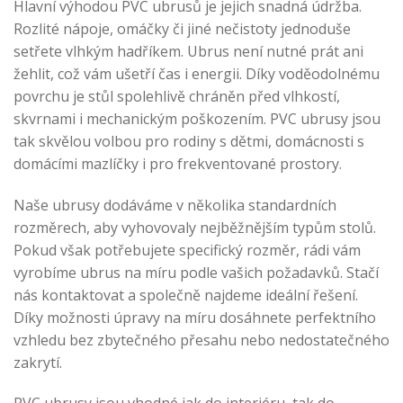
Hlavní výhodou PVC ubrusů je jejich snadná údržba.
Rozlité nápoje, omáčky či jiné nečistoty jednoduše
setřete vlhkým hadříkem. Ubrus není nutné prát ani
žehlit, což vám ušetří čas i energii. Díky voděodolnému
povrchu je stůl spolehlivě chráněn před vlhkostí,
skvrnami i mechanickým poškozením. PVC ubrusy jsou
tak skvělou volbou pro rodiny s dětmi, domácnosti s
domácími mazlíčky i pro frekventované prostory.
Naše ubrusy dodáváme v několika standardních
rozměrech, aby vyhovovaly nejběžnějším typům stolů.
Pokud však potřebujete specifický rozměr, rádi vám
vyrobíme ubrus na míru podle vašich požadavků. Stačí
nás kontaktovat a společně najdeme ideální řešení.
Díky možnosti úpravy na míru dosáhnete perfektního
vzhledu bez zbytečného přesahu nebo nedostatečného
zakrytí.