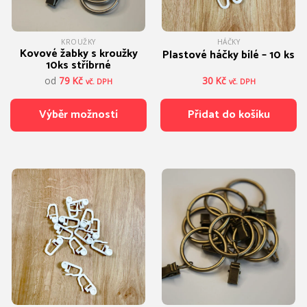
KROUŽKY
HÁČKY
Kovové žabky s kroužky
Plastové háčky bílé – 10 ks
10ks stříbrné
od
79
Kč
30
Kč
vč. DPH
vč. DPH
Výběr možností
Přidat do košíku
Tento
produkt
má
více
variant.
Možnosti
lze
vybrat
na
stránce
produktu