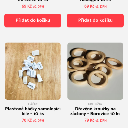
69
Kč
69
Kč
vč. DPH
vč. DPH
Přidat do košíku
Přidat do košíku
HÁČKY
KROUŽKY
Plastové háčky samolepící
Dřevěné kroužky na
bílé – 10 ks
záclony – Borovice 10 ks
70
Kč
79
Kč
vč. DPH
vč. DPH