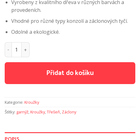
Vyrobeny z kvalitního dřeva v různých barvách a
provedeních.
Vhodné pro různé typy konzolí a záclonových tyčí.
Odolné a ekologické.
Dřevěné kroužky na záclony - Třešeň 10 ks množství
Přidat do košíku
Kategorie:
Kroužky
Štítky:
garnýž
,
Kroužky
,
Třešeň
,
Záclony
POPIS