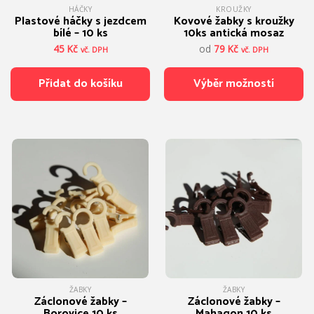
HÁČKY
KROUŽKY
Plastové háčky s jezdcem
Kovové žabky s kroužky
bílé – 10 ks
10ks antická mosaz
45
Kč
od
79
Kč
vč. DPH
vč. DPH
Přidat do košíku
Výběr možností
Tento
produkt
má
více
variant.
Možnosti
lze
vybrat
na
stránce
produktu
ŽABKY
ŽABKY
Záclonové žabky –
Záclonové žabky –
Borovice 10 ks
Mahagon 10 ks