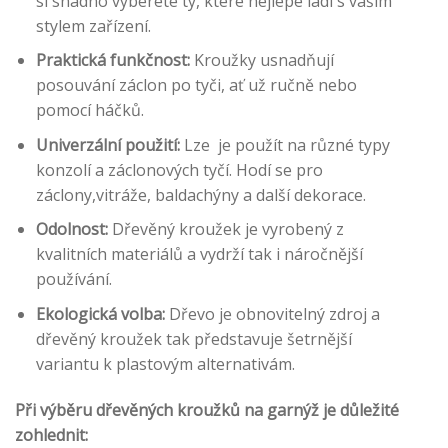
si snadno vyberete ty, které nejlépe ladí s vaším
stylem zařízení.
Praktická funkčnost:
Kroužky usnadňují
posouvání záclon po tyči, ať už ručně nebo
pomocí háčků.
Univerzální použití:
Lze je použít na různé typy
konzolí a záclonových tyčí. Hodí se pro
záclony,vitráže, baldachýny a další dekorace.
Odolnost:
Dřevěný kroužek je vyrobený z
kvalitních materiálů a vydrží tak i náročnější
používání.
Ekologická volba:
Dřevo je obnovitelný zdroj a
dřevěný kroužek tak představuje šetrnější
variantu k plastovým alternativám.
Při výběru dřevěných kroužků na garnýž je důležité
zohlednit: