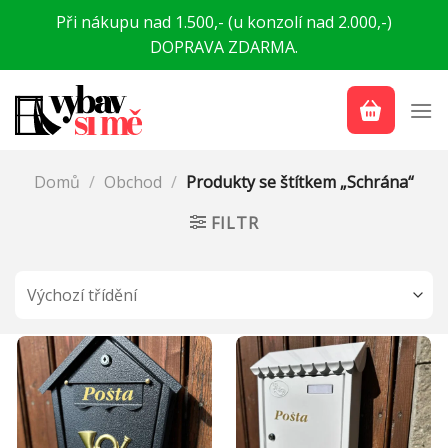
Přeskočit
Při nákupu nad 1.500,- (u konzolí nad 2.000,-)
na
DOPRAVA ZDARMA.
obsah
Domů
/
Obchod
/
Produkty se štítkem „Schrána“
FILTR