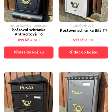
DOMEČKOVÉ S ROURKOU
OBDÉLNÍKOVÉ
Poštovní schránka
Poštovní schránka Bílá T7
Antracitová T6
699
Kč
699
Kč
vč. DPH
vč. DPH
Přidat do košíku
Přidat do košíku