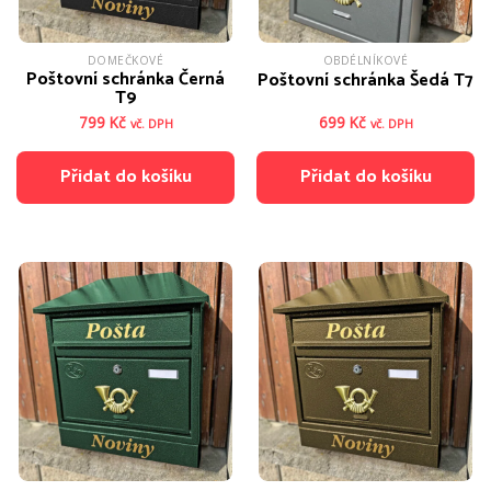
DOMEČKOVÉ
OBDÉLNÍKOVÉ
Poštovní schránka Černá
Poštovní schránka Šedá T7
T9
799
Kč
699
Kč
vč. DPH
vč. DPH
Přidat do košíku
Přidat do košíku