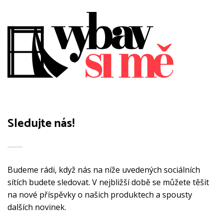
Možnosti
lze
lze
vybrat
vybrat
na
na
stránce
stránce
produktu
produktu
Sledujte nás!
Budeme rádi, když nás na níže uvedených sociálních
sítích budete sledovat. V nejbližší době se můžete těšit
na nové příspěvky o našich produktech a spousty
dalších novinek.