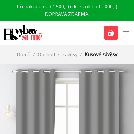
Přeskočit
Při nákupu nad 1.500,- (u konzolí nad 2.000,-)
na
DOPRAVA ZDARMA.
obsah
Domů
/
Obchod
/
Závěsy
/
Kusové závěsy