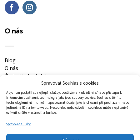
O nás
Blog
O nás
Často kladené dotazy
Spravovat Souhlas s cookies
Ke stažení
Obchodní podmínky
Abychom poskytli co nejlepší služby, používáme k ukládání a/nebo přístupu k
informacím o zařízení, technologie jako jsou soubory cookies. Souhlas s těmito
Nevyzvednuté objednávky
technologiemi nám umožní zpracovávat údaje, jako je chování při procházení nebo
Ochrana osobních údajů
jedinečná ID na tomto webu. Nesouhlas nebo odvolání souhlasu může nepříznivě
ovlivnit určité vlastnosti a funkce.
Doprava a platební metody
Kontakt
Spravovat služby