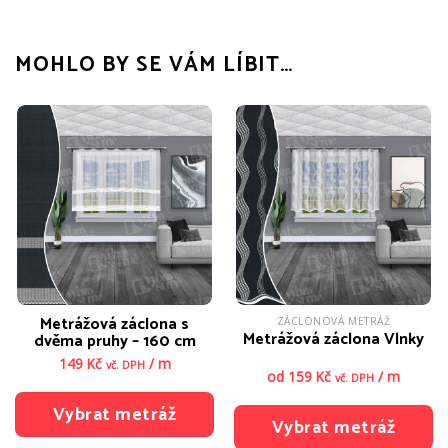
MOHLO BY SE VÁM LÍBIT…
Metrážová záclona s
ZÁCLONOVÁ METRÁŽ
Metrážová záclona Vlnky
dvěma pruhy – 160 cm
149
Kč
/ m
vč. DPH
od
159
Kč
/ m
vč. DPH
Vybrat metráž
Vybrat metráž