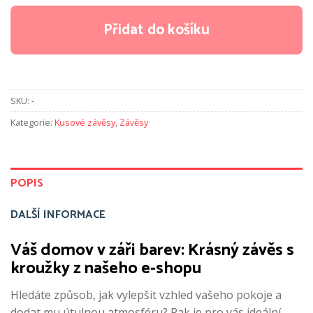
Přidat do košíku
SKU:
-
Kategorie:
Kusové závěsy
,
Závěsy
POPIS
DALŠÍ INFORMACE
Váš domov v záři barev: Krásný závěs s
kroužky z našeho e-shopu
Hledáte způsob, jak vylepšit vzhled vašeho pokoje a
dodat mu útulnou atmosféru? Pak je pro vás ideální