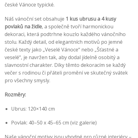
české Vánoce typické.
Náš vánoční set obsahuje
1 kus ubrusu a 4 kusy
povlaků na židle
, a společně tvoří harmonickou
dekoraci, která podtrhne kouzlo každého vánočního
stolu. Každý detail, od elegantních motivů po jemné
české texty jako „Veselé Vánoce“ nebo „Šťastné a
veselé“, je navržen tak, aby dodal jídelně osobitý a
slavnostní charakter. Díky těmto dekoracím se každý
večer s rodinou či přáteli promění ve skutečný svátek
pro všechny smysly.
Rozměry:
Ubrus: 120×140 cm
Povlak: 40–50 x 45–65 cm (viz galerie)
Naše vánoční motivy jsou vhodné pro různé interiéry –