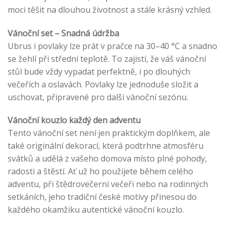
moci těšit na dlouhou životnost a stále krásný vzhled.
Vánoční set – Snadná údržba
Ubrus i povlaky lze prát v pračce na 30–40 °C a snadno
se žehlí při střední teplotě. To zajistí, že váš vánoční
stůl bude vždy vypadat perfektně, i po dlouhých
večeřích a oslavách. Povlaky lze jednoduše složit a
uschovat, připravené pro další vánoční sezónu.
Vánoční kouzlo každý den adventu
Tento vánoční set není jen praktickým doplňkem, ale
také originální dekorací, která podtrhne atmosféru
svátků a udělá z vašeho domova místo plné pohody,
radosti a štěstí. Ať už ho použijete během celého
adventu, při štědrovečerní večeři nebo na rodinných
setkáních, jeho tradiční české motivy přinesou do
každého okamžiku autentické vánoční kouzlo.