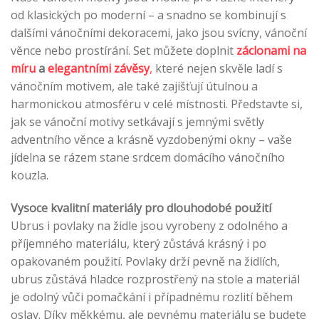
od klasických po moderní – a snadno se kombinují s
dalšími vánočními dekoracemi, jako jsou svícny, vánoční
věnce nebo prostírání. Set můžete doplnit
záclonami na
míru
a
elegantními závěsy
,
které nejen skvěle ladí s
vánočním motivem, ale také zajišťují útulnou a
harmonickou atmosféru v celé místnosti. Představte si,
jak se vánoční motivy setkávají s jemnými světly
adventního věnce a krásně vyzdobenými okny – vaše
jídelna se rázem stane srdcem domácího vánočního
kouzla.
Vysoce kvalitní materiály pro dlouhodobé použití
Ubrus i povlaky na židle jsou vyrobeny z odolného a
příjemného materiálu, který zůstává krásný i po
opakovaném použití. Povlaky drží pevně na židlích,
ubrus zůstává hladce rozprostřený na stole a materiál
je odolný vůči pomačkání i případnému rozlití během
oslav. Díky měkkému, ale pevnému materiálu se budete