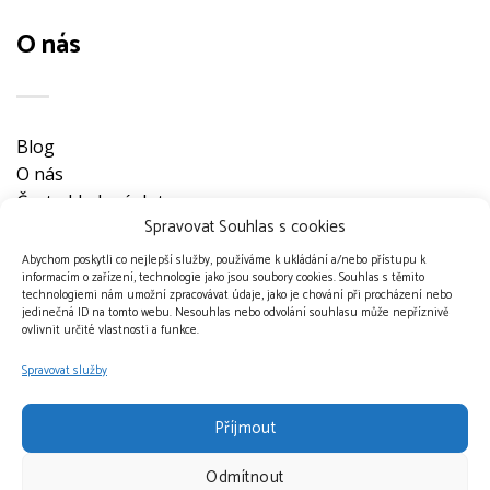
O nás
Blog
O nás
Často kladené dotazy
Spravovat Souhlas s cookies
Ke stažení
Obchodní podmínky
Abychom poskytli co nejlepší služby, používáme k ukládání a/nebo přístupu k
informacím o zařízení, technologie jako jsou soubory cookies. Souhlas s těmito
Nevyzvednuté objednávky
technologiemi nám umožní zpracovávat údaje, jako je chování při procházení nebo
Ochrana osobních údajů
jedinečná ID na tomto webu. Nesouhlas nebo odvolání souhlasu může nepříznivě
ovlivnit určité vlastnosti a funkce.
Doprava a platební metody
Kontakt
Spravovat služby
Příjmout
Odmítnout
Přijímáme platby