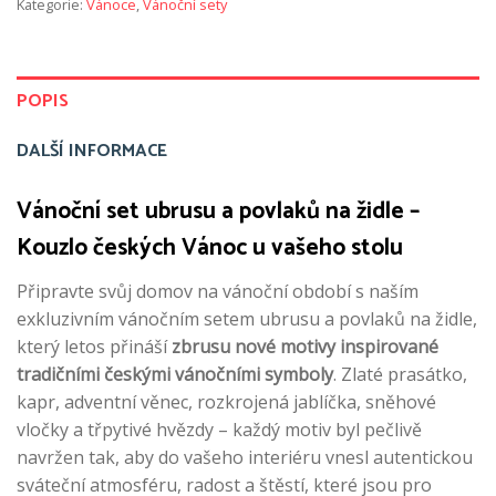
Kategorie:
Vánoce
,
Vánoční sety
POPIS
DALŠÍ INFORMACE
Vánoční set ubrusu a povlaků na židle –
Kouzlo českých Vánoc u vašeho stolu
Připravte svůj domov na vánoční období s naším
exkluzivním vánočním setem ubrusu a povlaků na židle,
který letos přináší
zbrusu nové motivy inspirované
tradičními českými vánočními symboly
. Zlaté prasátko,
kapr, adventní věnec, rozkrojená jablíčka, sněhové
vločky a třpytivé hvězdy – každý motiv byl pečlivě
navržen tak, aby do vašeho interiéru vnesl autentickou
sváteční atmosféru, radost a štěstí, které jsou pro