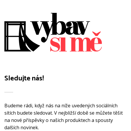
Možnosti
Možnosti
lze
lze
vybrat
vybrat
na
na
stránce
stránce
produktu
produktu
Sledujte nás!
Budeme rádi, když nás na níže uvedených sociálních
sítích budete sledovat. V nejbližší době se můžete těšit
na nové příspěvky o našich produktech a spousty
dalších novinek.