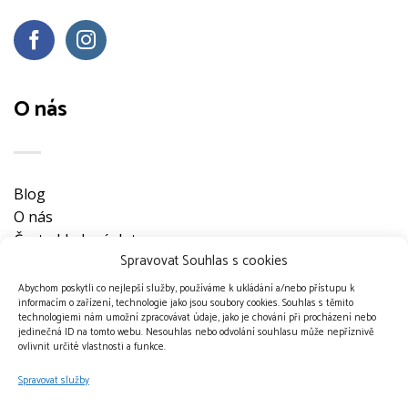
O nás
Blog
O nás
Často kladené dotazy
Spravovat Souhlas s cookies
Ke stažení
Obchodní podmínky
Abychom poskytli co nejlepší služby, používáme k ukládání a/nebo přístupu k
informacím o zařízení, technologie jako jsou soubory cookies. Souhlas s těmito
Nevyzvednuté objednávky
technologiemi nám umožní zpracovávat údaje, jako je chování při procházení nebo
Ochrana osobních údajů
jedinečná ID na tomto webu. Nesouhlas nebo odvolání souhlasu může nepříznivě
ovlivnit určité vlastnosti a funkce.
Doprava a platební metody
Kontakt
Spravovat služby