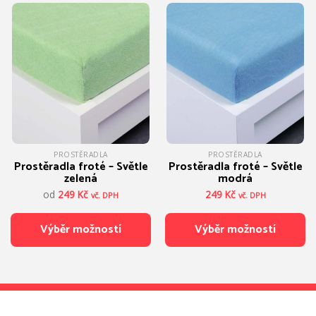
má
má
více
více
variant.
variant.
Možnosti
Možnosti
lze
lze
vybrat
vybrat
na
na
stránce
stránce
produktu
produktu
PROSTĚRADLA
PROSTĚRADLA
Prostěradla froté – Světle
Prostěradla froté – Světle
zelená
modrá
od
249
Kč
249
Kč
vč. DPH
vč. DPH
Výběr možností
Výběr možností
Tento
Tento
produkt
produkt
má
má
více
více
variant.
variant.