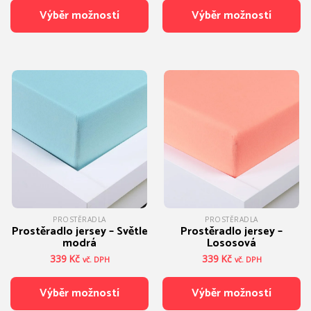
Výběr možností
Výběr možností
Tento
Tento
produkt
produkt
má
má
více
více
variant.
variant.
Možnosti
Možnosti
lze
lze
vybrat
vybrat
na
na
stránce
stránce
produktu
produktu
PROSTĚRADLA
PROSTĚRADLA
Prostěradlo jersey – Světle
Prostěradlo jersey –
modrá
Lososová
339
Kč
339
Kč
vč. DPH
vč. DPH
Výběr možností
Výběr možností