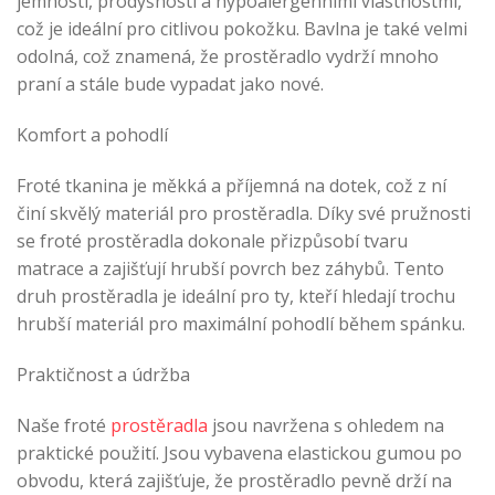
jemností, prodyšností a hypoalergenními vlastnostmi,
což je ideální pro citlivou pokožku. Bavlna je také velmi
odolná, což znamená, že prostěradlo vydrží mnoho
praní a stále bude vypadat jako nové.
Komfort a pohodlí
Froté tkanina je měkká a příjemná na dotek, což z ní
činí skvělý materiál pro prostěradla. Díky své pružnosti
se froté prostěradla dokonale přizpůsobí tvaru
matrace a zajišťují hrubší povrch bez záhybů. Tento
druh prostěradla je ideální pro ty, kteří hledají trochu
hrubší materiál pro maximální pohodlí během spánku.
Praktičnost a údržba
Naše froté
prostěradla
jsou navržena s ohledem na
praktické použití. Jsou vybavena elastickou gumou po
obvodu, která zajišťuje, že prostěradlo pevně drží na