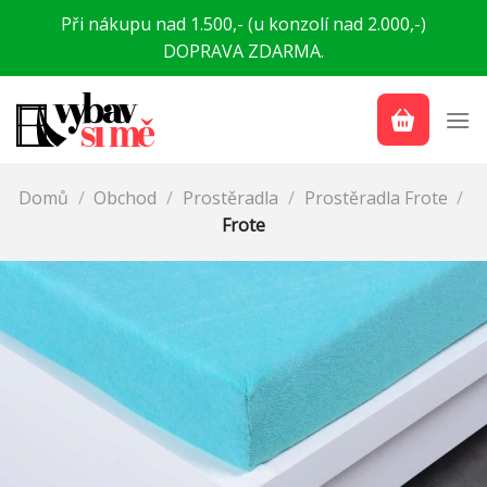
Přeskočit
Při nákupu nad 1.500,- (u konzolí nad 2.000,-)
na
DOPRAVA ZDARMA.
obsah
Domů
/
Obchod
/
Prostěradla
/
Prostěradla Frote
/
Frote