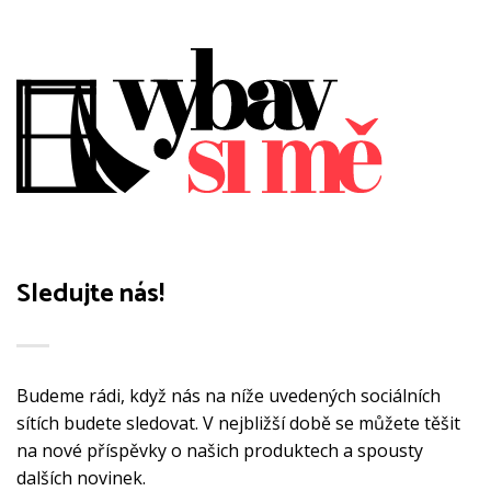
Možnosti
Možnosti
lze
lze
vybrat
vybrat
na
na
stránce
stránce
produktu
produktu
Sledujte nás!
Budeme rádi, když nás na níže uvedených sociálních
sítích budete sledovat. V nejbližší době se můžete těšit
na nové příspěvky o našich produktech a spousty
dalších novinek.