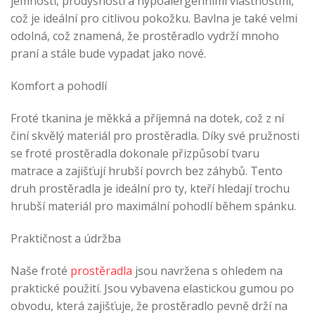
jemností, prodyšností a hypoalergenními vlastnostmi,
což je ideální pro citlivou pokožku. Bavlna je také velmi
odolná, což znamená, že prostěradlo vydrží mnoho
praní a stále bude vypadat jako nové.
Komfort a pohodlí
Froté tkanina je měkká a příjemná na dotek, což z ní
činí skvělý materiál pro prostěradla. Díky své pružnosti
se froté prostěradla dokonale přizpůsobí tvaru
matrace a zajišťují hrubší povrch bez záhybů. Tento
druh prostěradla je ideální pro ty, kteří hledají trochu
hrubší materiál pro maximální pohodlí během spánku.
Praktičnost a údržba
Naše froté
prostěradla
jsou navržena s ohledem na
praktické použití. Jsou vybavena elastickou gumou po
obvodu, která zajišťuje, že prostěradlo pevně drží na