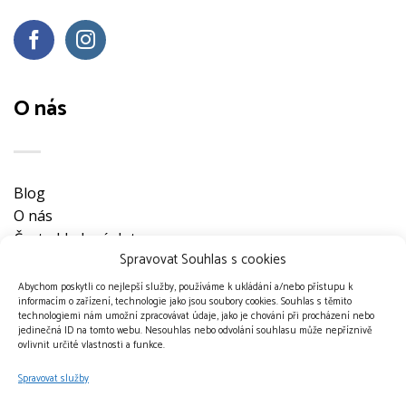
O nás
Blog
O nás
Často kladené dotazy
Spravovat Souhlas s cookies
Ke stažení
Obchodní podmínky
Abychom poskytli co nejlepší služby, používáme k ukládání a/nebo přístupu k
informacím o zařízení, technologie jako jsou soubory cookies. Souhlas s těmito
Nevyzvednuté objednávky
technologiemi nám umožní zpracovávat údaje, jako je chování při procházení nebo
Ochrana osobních údajů
jedinečná ID na tomto webu. Nesouhlas nebo odvolání souhlasu může nepříznivě
ovlivnit určité vlastnosti a funkce.
Doprava a platební metody
Kontakt
Spravovat služby