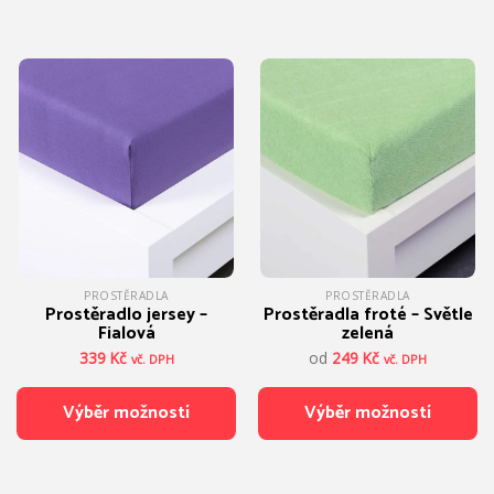
Tento
Tento
produkt
produkt
má
má
více
více
variant.
variant.
Možnosti
Možnosti
lze
lze
vybrat
vybrat
na
na
stránce
stránce
produktu
produktu
PROSTĚRADLA
PROSTĚRADLA
Prostěradlo jersey –
Prostěradla froté – Světle
Fialová
zelená
339
Kč
od
249
Kč
vč. DPH
vč. DPH
Výběr možností
Výběr možností
Tento
Tento
produkt
produkt