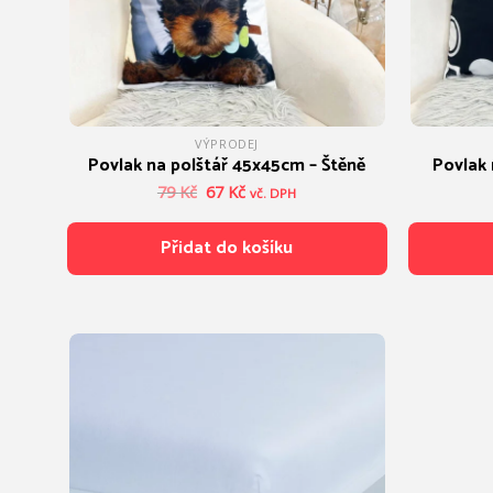
VÝPRODEJ
Povlak na polštář 45x45cm – Štěně
Povlak 
Původní
Aktuální
79
Kč
67
Kč
vč. DPH
cena
cena
byla:
je:
Přidat do košíku
79 Kč.
67 Kč.