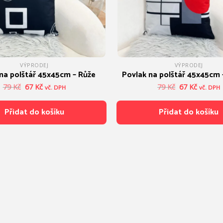
VÝPRODEJ
VÝPRODEJ
na polštář 45x45cm – Růže
Povlak na polštář 45x45cm 
Původní
Aktuální
Původní
Aktuální
79
Kč
67
Kč
79
Kč
67
Kč
vč. DPH
vč. DPH
cena
cena
cena
cena
byla:
je:
byla:
je:
Přidat do košíku
Přidat do košíku
79 Kč.
67 Kč.
79 Kč.
67 Kč.