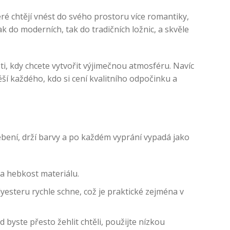
teré chtějí vnést do svého prostoru více romantiky,
ak do moderních, tak do tradičních ložnic, a skvěle
ti, kdy chcete vytvořit výjimečnou atmosféru. Navíc
ší každého, kdo si cení kvalitního odpočinku a
ebení, drží barvy a po každém vyprání vypadá jako
a hebkost materiálu.
yesteru rychle schne, což je praktické zejména v
 byste přesto žehlit chtěli, použijte nízkou