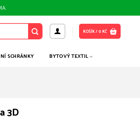
MA.
KOŠÍK /
0
KČ
NÍ SCHRÁNKY
BYTOVÝ TEXTIL
ka 3D