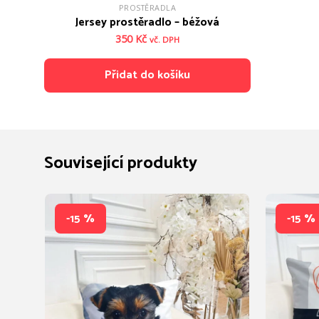
PROSTĚRADLA
Jersey prostěradlo – béžová
350
Kč
vč. DPH
Přidat do košíku
Související produkty
-15 %
-15 %