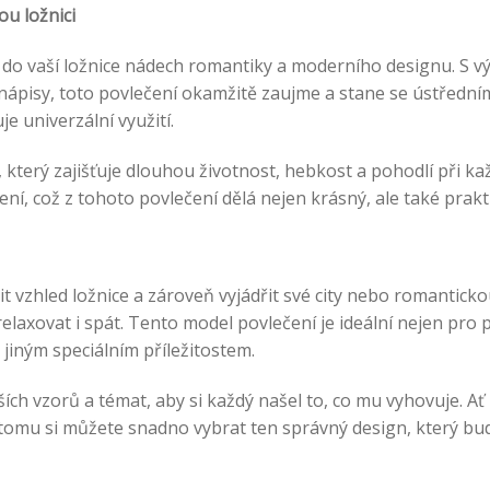
u ložnici
 do vaší ložnice nádech romantiky a moderního designu. S v
 nápisy, toto povlečení okamžitě zaujme a stane se ústředn
e univerzální využití.
 který zajišťuje dlouhou životnost, hebkost a pohodlí při kaž
í, což z tohoto povlečení dělá nejen krásný, ale také prak
 vzhled ložnice a zároveň vyjádřit své city nebo romanticko
axovat i spát. Tento model povlečení je ideální nejen pro p
 jiným speciálním příležitostem.
ch vzorů a témat, aby si každý našel to, co mu vyhovuje. Ať
mu si můžete snadno vybrat ten správný design, který bude l