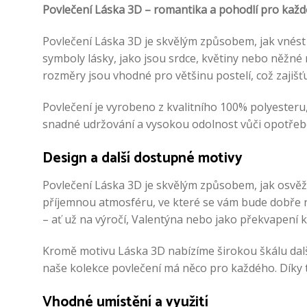
Povlečení Láska 3D – romantika a pohodlí pro každo
Povlečení Láska 3D je skvělým způsobem, jak vnést
symboly lásky, jako jsou srdce, květiny nebo něžné
rozměry jsou vhodné pro většinu postelí, což zajišťuj
Povlečení je vyrobeno z kvalitního 100% polyesteru,
snadné udržování a vysokou odolnost vůči opotřeben
Design a další dostupné motivy
Povlečení Láska 3D je skvělým způsobem, jak osvěžit
příjemnou atmosféru, ve které se vám bude dobře rel
– ať už na výročí, Valentýna nebo jako překvapení k
Kromě motivu Láska 3D nabízíme širokou škálu další
naše kolekce povlečení má něco pro každého. Díky to
Vhodné umístění a využití