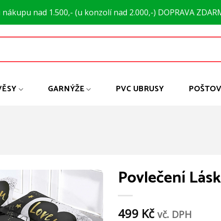
i nákupu nad 1.500,- (u konzolí nad 2.000,-) DOPRAVA ZDAR
VĚSY
GARNÝŽE
PVC UBRUSY
POŠTOV
Povlečení Lás
499
Kč
vč. DPH