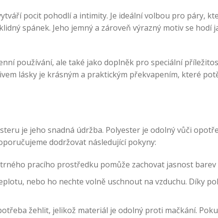
ytváří pocit pohodlí a intimity. Je ideální volbou pro páry, k
a klidný spánek. Jeho jemný a zároveň výrazný motiv se hodí j
ní používání, ale také jako doplněk pro speciální příležitos
otivem lásky je krásným a praktickým překvapením, které potě
steru je jeho snadná údržba. Polyester je odolný vůči opotř
oporučujeme dodržovat následující pokyny:
šetrného pracího prostředku pomůže zachovat jasnost barev 
 teplotu, nebo ho nechte volně uschnout na vzduchu. Díky pol
třeba žehlit, jelikož materiál je odolný proti mačkání. Pokud