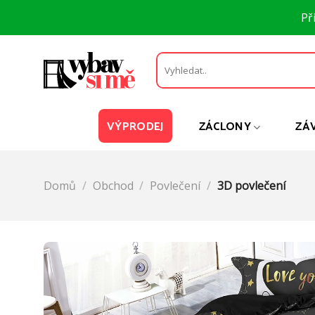
Přeskočit
Př
na
obsah
Hledat:
VÝPRODEJ
ZÁCLONY
ZÁ
Domů
/
Obchod
/
Povlečení
/
3D povlečení