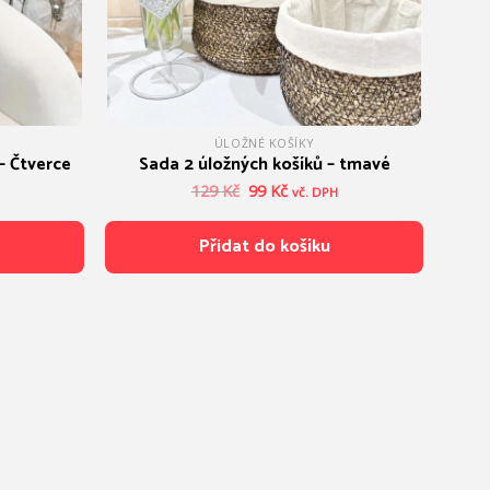
ÚLOŽNÉ KOŠÍKY
– Čtverce
Sada 2 úložných košíků – tmavé
Původní
Aktuální
129
Kč
99
Kč
vč. DPH
cena
cena
byla:
je:
Přidat do košíku
129 Kč.
99 Kč.