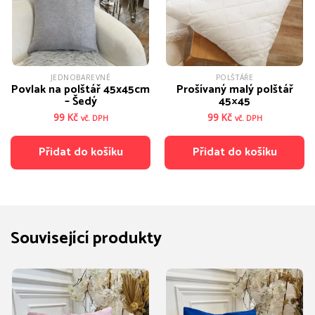
JEDNOBAREVNÉ
POLŠTÁŘE
Povlak na polštář 45x45cm
Prošívaný malý polštář
– Šedý
45×45
99
Kč
99
Kč
vč. DPH
vč. DPH
Přidat do košíku
Přidat do košíku
Související produkty