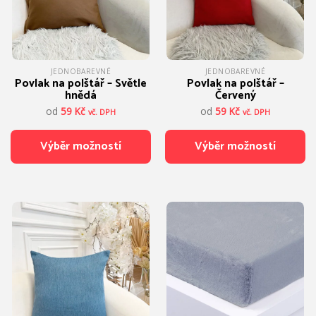
na
stránce
produktu
JEDNOBAREVNÉ
JEDNOBAREVNÉ
Povlak na polštář – Světle
Povlak na polštář –
hnědá
Červený
od
59
Kč
od
59
Kč
vč. DPH
vč. DPH
Výběr možností
Výběr možností
Tento
Tento
produkt
produkt
má
má
více
více
variant.
variant.
Možnosti
Možnosti
lze
lze
vybrat
vybrat
na
na
stránce
stránce