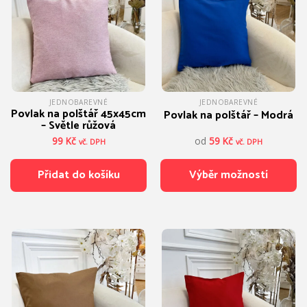
JEDNOBAREVNÉ
JEDNOBAREVNÉ
Povlak na polštář 45x45cm
Povlak na polštář – Modrá
– Světle růžová
99
Kč
od
59
Kč
vč. DPH
vč. DPH
Přidat do košíku
Výběr možností
Tento
produkt
má
více
variant.
Možnosti
lze
vybrat