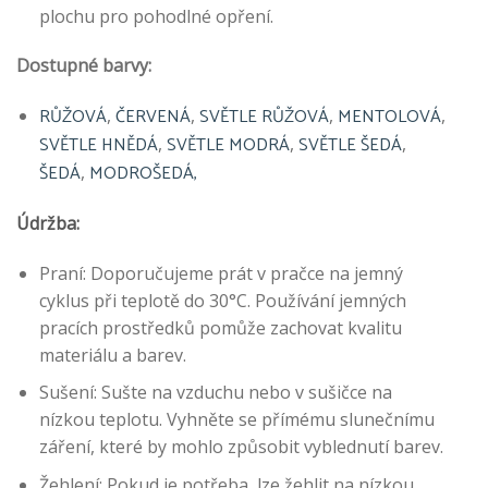
plochu pro pohodlné opření.
Dostupné barvy:
RŮŽOVÁ
ČERVENÁ
SVĚTLE RŮŽOVÁ
MENTOLOVÁ
,
,
,
,
SVĚTLE HNĚDÁ
SVĚTLE MODRÁ
SVĚTLE ŠEDÁ
,
,
,
ŠEDÁ
MODROŠEDÁ,
,
Údržba:
Praní: Doporučujeme prát v pračce na jemný
cyklus při teplotě do 30°C. Používání jemných
pracích prostředků pomůže zachovat kvalitu
materiálu a barev.
Sušení: Sušte na vzduchu nebo v sušičce na
nízkou teplotu. Vyhněte se přímému slunečnímu
záření, které by mohlo způsobit vyblednutí barev.
Žehlení: Pokud je potřeba, lze žehlit na nízkou