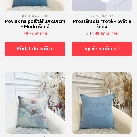
produktu
produktu
JEDNOBAREVNÉ
PROSTĚRADLA
Povlak na polštář 45x45cm
Prostěradla froté – Světle
– Modrošedá
šedá
99
Kč
od
249
Kč
vč. DPH
vč. DPH
Přidat do košíku
Výběr možností
Tento
produkt
má
více
variant.
Možnosti
lze
vybrat
na
stránce
produktu