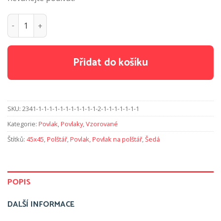
Povlak na polštář 45x45cm - Modré květy množství
Přidat do košíku
SKU:
2341-1-1-1-1-1-1-1-1-1-1-1-2-1-1-1-1-1-1-1
Kategorie:
Povlak
,
Povlaky
,
Vzorované
Štítků:
45x45
,
Polštář
,
Povlak
,
Povlak na polštář
,
Šedá
POPIS
DALŠÍ INFORMACE