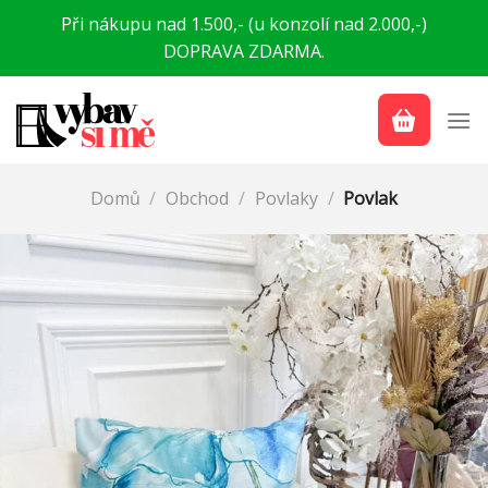
Přeskočit
Při nákupu nad 1.500,- (u konzolí nad 2.000,-)
na
DOPRAVA ZDARMA.
obsah
Domů
/
Obchod
/
Povlaky
/
Povlak