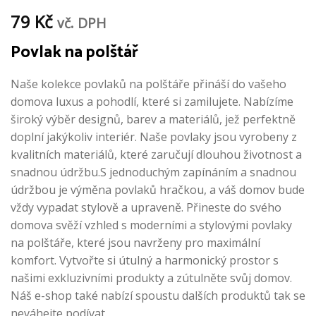
79
Kč
vč. DPH
Povlak na polštář
Naše kolekce povlaků na polštáře přináší do vašeho
domova luxus a pohodlí, které si zamilujete. Nabízíme
široký výběr designů, barev a materiálů, jež perfektně
doplní jakýkoliv interiér. Naše povlaky jsou vyrobeny z
kvalitních materiálů, které zaručují dlouhou životnost a
snadnou údržbu.S jednoduchým zapínáním a snadnou
údržbou je výměna povlaků hračkou, a váš domov bude
vždy vypadat stylově a upraveně. Přineste do svého
domova svěží vzhled s moderními a stylovými povlaky
na polštáře, které jsou navrženy pro maximální
komfort. Vytvořte si útulný a harmonický prostor s
našimi exkluzivními produkty a zútulněte svůj domov.
Náš e-shop také nabízí spoustu dalších produktů tak se
neváhejte podívat.