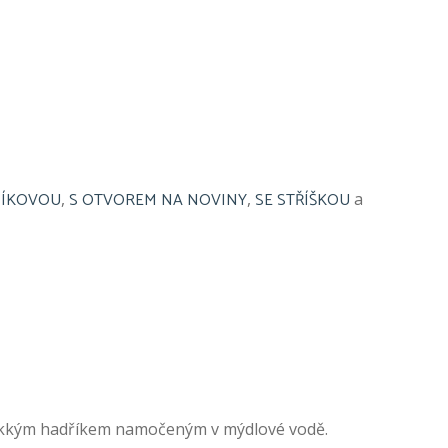
ÍKOVOU
S OTVOREM NA NOVINY
SE STŘÍŠKOU
,
,
a
měkkým hadříkem namočeným v mýdlové vodě.