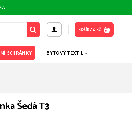
MA.
KOŠÍK /
0
KČ
NÍ SCHRÁNKY
BYTOVÝ TEXTIL
ánka Šedá T3