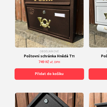
OBDÉLNÍKOVÉ
Poštovní schránka Hnědá T11
Poš
749
Kč
vč. DPH
Přidat do košíku