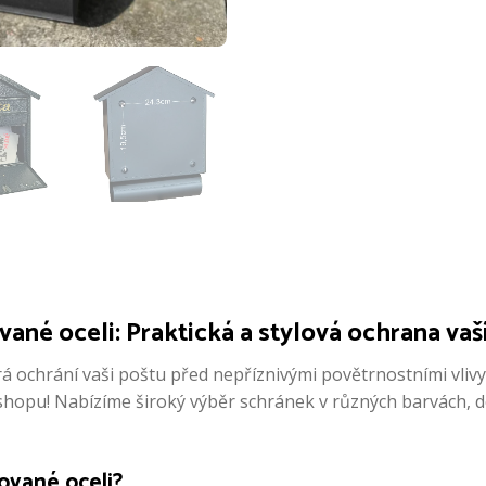
ané oceli: Praktická a stylová ochrana vaš
 ochrání vaši poštu před nepříznivými povětrnostními vlivy 
hopu! Nabízíme široký výběr schránek v různých barvách, des
kované oceli?