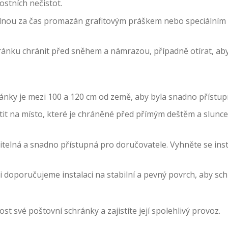
ostních nečistot.
dnou za čas promazán grafitovým práškem nebo speciálním 
ránku chránit před sněhem a námrazou, případně otírat, aby
ánky je mezi 100 a 120 cm od země, aby byla snadno přístup
 na místo, které je chráněné před přímým deštěm a sluncem
iditelná a snadno přístupná pro doručovatele. Vyhněte se in
 doporučujeme instalaci na stabilní a pevný povrch, aby sc
 své poštovní schránky a zajistíte její spolehlivý provoz.