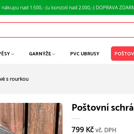
i nákupu nad 1.500,- (u konzolí nad 2.000,-) DOPRAVA ZDAR
VĚSY
GARNÝŽE
PVC UBRUSY
POŠTOV
é s rourkou
Poštovní schr
799
Kč
vč. DPH