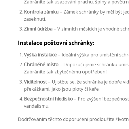
Zabráníte tak usazování prachu, špíny a povětrn
Kontrola zámku
– Zámek schránky by měl být je
zaseknutí.
Zimní údržba
– V zimních měsících je vhodné sch
Instalace poštovní schránky:
Výška instalace
– Ideální výška pro umístění schr
Chráněné místo
– Doporučujeme schránku umístit
Zabráníte tak zbytečnému opotřebení.
Viditelnost
– Ujistěte se, že schránka je dobře v
překážkami, jako jsou ploty či keře.
Bezpečnostní hledisko
– Pro zvýšení bezpečnosti
vandalismu.
Dodržováním těchto doporučení prodloužíte životnost