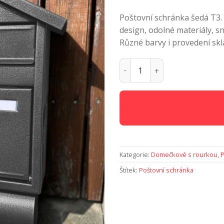
Poštovní schránka šedá T3. 
design, odolné materiály, 
Různé barvy i provedení sk
Poštovní schránka Šedá T3
Kategorie:
Domečkové s rourkou
,
P
Štítek:
Poštovní schránka