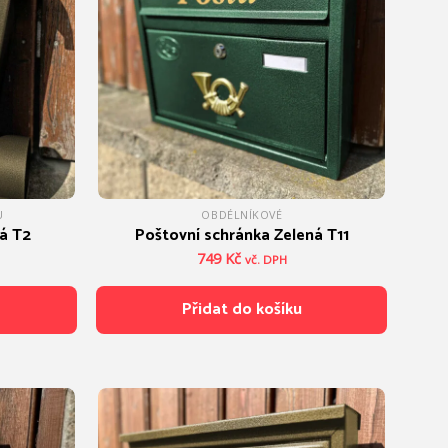
U
OBDÉLNÍKOVÉ
tá T2
Poštovní schránka Zelená T11
749
Kč
vč. DPH
Přidat do košíku