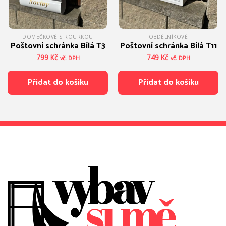
DOMEČKOVÉ S ROURKOU
OBDÉLNÍKOVÉ
Poštovní schránka Bílá T3
Poštovní schránka Bílá T11
799
Kč
749
Kč
vč. DPH
vč. DPH
Přidat do košíku
Přidat do košíku