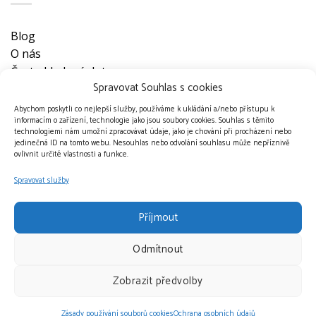
Blog
O nás
Často kladené dotazy
Spravovat Souhlas s cookies
Ke stažení
Obchodní podmínky
Abychom poskytli co nejlepší služby, používáme k ukládání a/nebo přístupu k
informacím o zařízení, technologie jako jsou soubory cookies. Souhlas s těmito
Nevyzvednuté objednávky
technologiemi nám umožní zpracovávat údaje, jako je chování při procházení nebo
Ochrana osobních údajů
jedinečná ID na tomto webu. Nesouhlas nebo odvolání souhlasu může nepříznivě
ovlivnit určité vlastnosti a funkce.
Doprava a platební metody
Kontakt
Spravovat služby
Příjmout
Odmítnout
Přijímáme platby
Zobrazit předvolby
Zásady používání souborů cookies
Ochrana osobních údajů