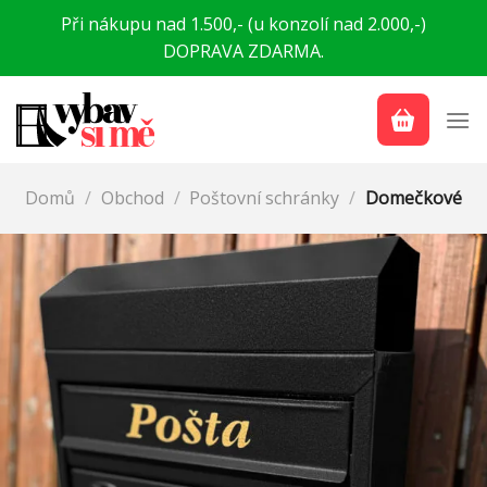
Přeskočit
Při nákupu nad 1.500,- (u konzolí nad 2.000,-)
na
DOPRAVA ZDARMA.
obsah
Domů
/
Obchod
/
Poštovní schránky
/
Domečkové