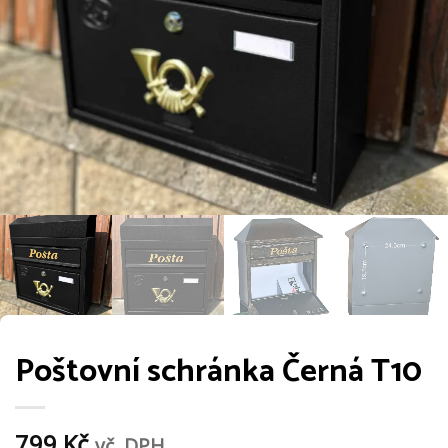
Poštovní schránka Černá T10
799
Kč
vč. DPH