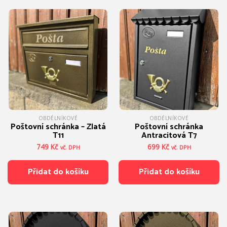
OBDÉLNÍKOVÉ
OBDÉLNÍKOVÉ
Poštovní schránka – Zlatá
Poštovní schránka
T11
Antracitová T7
749
Kč
699
Kč
vč. DPH
vč. DPH
Přidat do košíku
Přidat do košíku