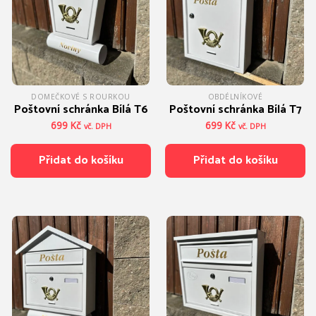
DOMEČKOVÉ S ROURKOU
OBDÉLNÍKOVÉ
Poštovní schránka Bílá T6
Poštovní schránka Bílá T7
699
Kč
699
Kč
vč. DPH
vč. DPH
Přidat do košíku
Přidat do košíku