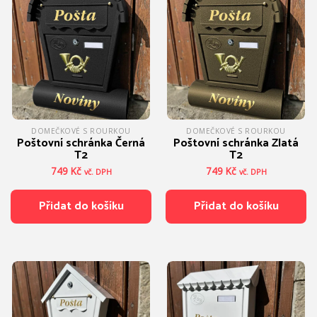
DOMEČKOVÉ S ROURKOU
DOMEČKOVÉ S ROURKOU
Poštovní schránka Černá
Poštovní schránka Zlatá
T2
T2
749
Kč
749
Kč
vč. DPH
vč. DPH
Přidat do košíku
Přidat do košíku