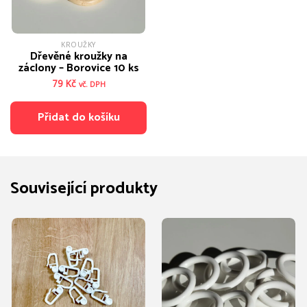
KROUŽKY
Dřevěné kroužky na
záclony – Borovice 10 ks
79
Kč
vč. DPH
Přidat do košíku
Související produkty