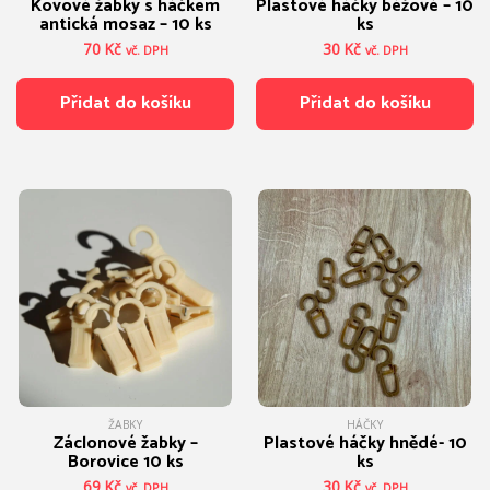
Kovové žabky s háčkem
Plastové háčky béžové – 10
antická mosaz – 10 ks
ks
70
Kč
30
Kč
vč. DPH
vč. DPH
Přidat do košíku
Přidat do košíku
ŽABKY
HÁČKY
Záclonové žabky –
Plastové háčky hnědé- 10
Borovice 10 ks
ks
69
Kč
30
Kč
vč. DPH
vč. DPH