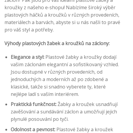
záclon? Pak jsou pro vás ideální plastové žabky a
kroužky z našeho e-shopu! Nabízíme široký výběr
plastových háčků a kroužků v různých provedeních,
materiálech a barvách, abyste si u nás našli to pravé
pro váš styl a potřeby.
Výhody plastových žabek a kroužků na záclony:
Elegance a styl:
Plastové žabky a kroužky dodají
vašim záclonám elegantní a sofistikovaný vzhled.
Jsou dostupné v různých provedeních, od
jednoduchých a moderních až po zdobené a
klasické, takže si snadno vyberete ty, které
nejlépe ladí s vaším interiérem.
Praktická funkčnost:
Žabky a kroužek usnadňují
zavěšování a sundávání záclon a umožňují jejich
plynulé posouvání po tyči.
Odolnost a pevnost:
Plastové žabky a kroužek