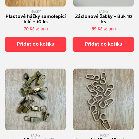
HÁČKY
ŽABKY
Plastové háčky samolepící
Záclonové žabky – Buk 10
bílé – 10 ks
ks
70
Kč
69
Kč
vč. DPH
vč. DPH
Přidat do košíku
Přidat do košíku
ŽABKY
HÁČKY