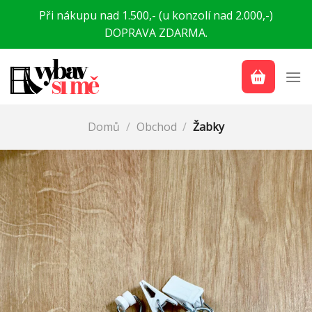
Přeskočit
Při nákupu nad 1.500,- (u konzolí nad 2.000,-)
na
DOPRAVA ZDARMA.
obsah
Domů
/
Obchod
/
Žabky