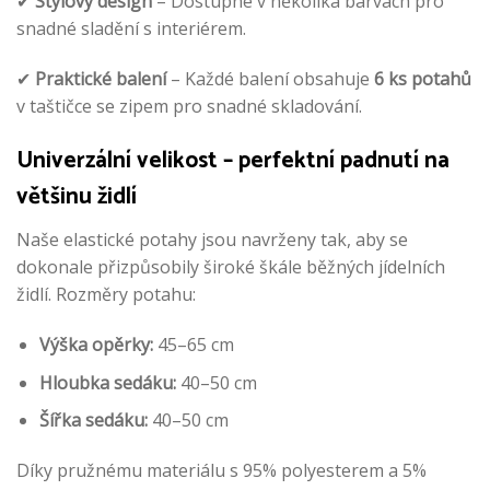
✔
Stylový design
– Dostupné v několika barvách pro
snadné sladění s interiérem.
✔
Praktické balení
– Každé balení obsahuje
6 ks potahů
v taštičce se zipem pro snadné skladování.
Univerzální velikost – perfektní padnutí na
většinu židlí
Naše elastické potahy jsou navrženy tak, aby se
dokonale přizpůsobily široké škále běžných jídelních
židlí. Rozměry potahu:
Výška opěrky:
45–65 cm
Hloubka sedáku:
40–50 cm
Šířka sedáku:
40–50 cm
Díky pružnému materiálu s 95% polyesterem a 5%