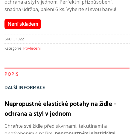
ochrana a styl v jednom. Perfektní přizpůsobení,
snadná údržba, balení 6 ks. Vyberte si svou barvu!
Není skladem
SKU:
31322
Kategorie:
Povlečení
POPIS
DALŠÍ INFORMACE
Nepropustné elastické potahy na židle –
ochrana a styl v jednom
Chraňte své židle před skvrnami, tekutinami a
opotřebením s našimi
nepropustnými elastickými