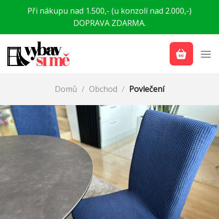
Přeskočit
Při nákupu nad 1.500,- (u konzolí nad 2.000,-)
na
DOPRAVA ZDARMA.
obsah
Domů
/
Obchod
/
Povlečení