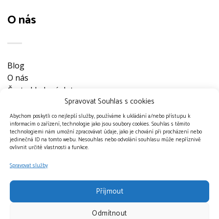
O nás
Blog
O nás
Často kladené dotazy
Spravovat Souhlas s cookies
Ke stažení
Obchodní podmínky
Abychom poskytli co nejlepší služby, používáme k ukládání a/nebo přístupu k
informacím o zařízení, technologie jako jsou soubory cookies. Souhlas s těmito
Nevyzvednuté objednávky
technologiemi nám umožní zpracovávat údaje, jako je chování při procházení nebo
Ochrana osobních údajů
jedinečná ID na tomto webu. Nesouhlas nebo odvolání souhlasu může nepříznivě
ovlivnit určité vlastnosti a funkce.
Doprava a platební metody
Kontakt
Spravovat služby
Příjmout
Odmítnout
Přijímáme platby