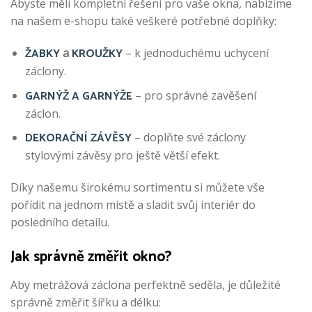
Abyste měli kompletní řešení pro vaše okna, nabízíme
na našem e-shopu také veškeré potřebné doplňky:
ŽABKY
KROUŽKY
a
– k jednoduchému uchycení
záclony.
GARNÝŽ A GARNÝŽE
– pro správné zavěšení
záclon.
DEKORAČNÍ ZÁVĚSY
– doplňte své záclony
stylovými závěsy pro ještě větší efekt.
Díky našemu širokému sortimentu si můžete vše
pořídit na jednom místě a sladit svůj interiér do
posledního detailu.
Jak správně změřit okno?
Aby metrážová záclona perfektně seděla, je důležité
správně změřit šířku a délku: