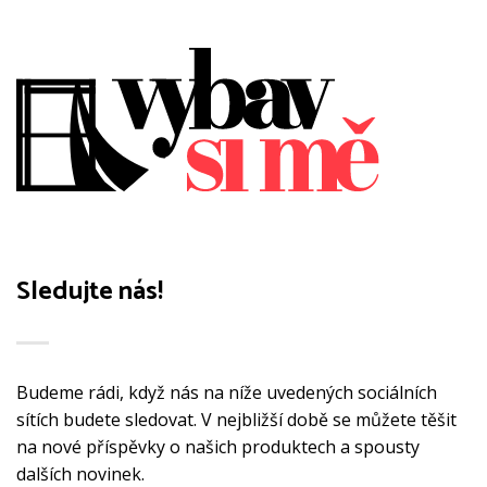
variant.
variant.
Možnosti
Možnosti
lze
lze
vybrat
vybrat
na
na
stránce
stránce
produktu
produktu
Sledujte nás!
Budeme rádi, když nás na níže uvedených sociálních
sítích budete sledovat. V nejbližší době se můžete těšit
na nové příspěvky o našich produktech a spousty
dalších novinek.