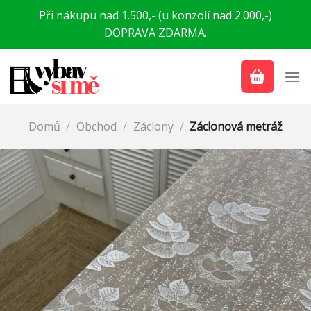
Přeskočit
Při nákupu nad 1.500,- (u konzolí nad 2.000,-)
na
DOPRAVA ZDARMA.
obsah
Domů
/
Obchod
/
Záclony
/
Záclonová metráž