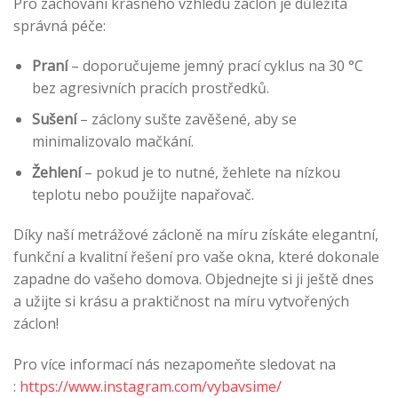
Pro zachování krásného vzhledu záclon je důležitá
správná péče:
Praní
– doporučujeme jemný prací cyklus na 30 °C
bez agresivních pracích prostředků.
Sušení
– záclony sušte zavěšené, aby se
minimalizovalo mačkání.
Žehlení
– pokud je to nutné, žehlete na nízkou
teplotu nebo použijte napařovač.
Díky naší metrážové zácloně na míru získáte elegantní,
funkční a kvalitní řešení pro vaše okna, které dokonale
zapadne do vašeho domova. Objednejte si ji ještě dnes
a užijte si krásu a praktičnost na míru vytvořených
záclon!
Pro více informací nás nezapomeňte sledovat na
:
https://www.instagram.com/vybavsime/