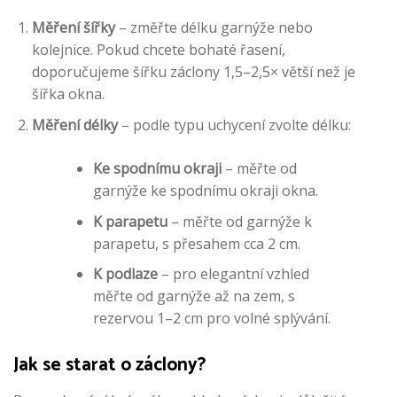
Měření šířky
– změřte délku garnýže nebo
kolejnice. Pokud chcete bohaté řasení,
doporučujeme šířku záclony 1,5–2,5× větší než je
šířka okna.
Měření délky
– podle typu uchycení zvolte délku:
Ke spodnímu okraji
– měřte od
garnýže ke spodnímu okraji okna.
K parapetu
– měřte od garnýže k
parapetu, s přesahem cca 2 cm.
K podlaze
– pro elegantní vzhled
měřte od garnýže až na zem, s
rezervou 1–2 cm pro volné splývání.
Jak se starat o záclony?