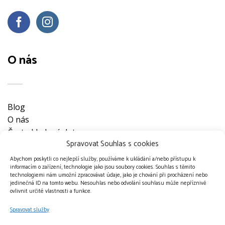
O nás
Blog
O nás
Často kladené dotazy
Spravovat Souhlas s cookies
Ke stažení
Obchodní podmínky
Abychom poskytli co nejlepší služby, používáme k ukládání a/nebo přístupu k
informacím o zařízení, technologie jako jsou soubory cookies. Souhlas s těmito
Nevyzvednuté objednávky
technologiemi nám umožní zpracovávat údaje, jako je chování při procházení nebo
Ochrana osobních údajů
jedinečná ID na tomto webu. Nesouhlas nebo odvolání souhlasu může nepříznivě
ovlivnit určité vlastnosti a funkce.
Doprava a platební metody
Kontakt
Spravovat služby