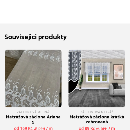
Související produkty
ZÁCLONOVÁ METRÁŽ
ZÁCLONOVÁ METRÁŽ
Metrážová záclona Ariana
Metrážová záclona krátká
5
zebrovaná
od
169
Kč
/ m
od
89
Kč
/ m
vč. DPH
vč. DPH