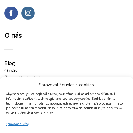
O nás
Blog
O nás
Často kladené dotazy
Spravovat Souhlas s cookies
Ke stažení
Obchodní podmínky
Abychom poskytli co nejlepší služby, používáme k ukládání a/nebo přístupu k
informacím o zařízení, technologie jako jsou soubory cookies. Souhlas s těmito
Nevyzvednuté objednávky
technologiemi nám umožní zpracovávat údaje, jako je chování při procházení nebo
Ochrana osobních údajů
jedinečná ID na tomto webu. Nesouhlas nebo odvolání souhlasu může nepříznivě
ovlivnit určité vlastnosti a funkce.
Doprava a platební metody
Kontakt
Spravovat služby