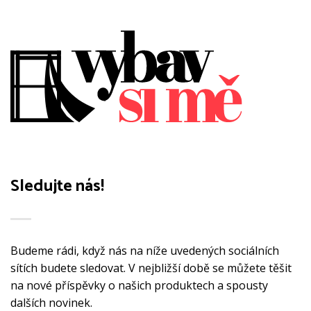
variant.
variant.
Možnosti
Možnosti
lze
lze
vybrat
vybrat
na
na
stránce
stránce
produktu
produktu
Sledujte nás!
Budeme rádi, když nás na níže uvedených sociálních
sítích budete sledovat. V nejbližší době se můžete těšit
na nové příspěvky o našich produktech a spousty
dalších novinek.