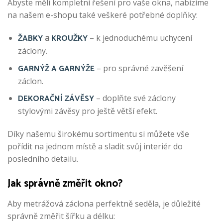
Abyste měli kompletní řešení pro vaše okna, nabízíme
na našem e-shopu také veškeré potřebné doplňky:
ŽABKY
KROUŽKY
a
– k jednoduchému uchycení
záclony.
GARNÝŽ A GARNÝŽE
– pro správné zavěšení
záclon.
DEKORAČNÍ ZÁVĚSY
– doplňte své záclony
stylovými závěsy pro ještě větší efekt.
Díky našemu širokému sortimentu si můžete vše
pořídit na jednom místě a sladit svůj interiér do
posledního detailu.
Jak správně změřit okno?
Aby metrážová záclona perfektně seděla, je důležité
správně změřit šířku a délku: