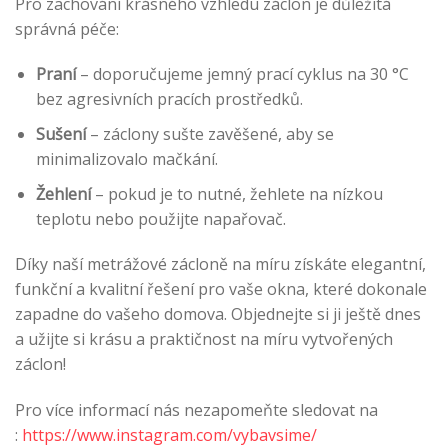
Pro zachování krásného vzhledu záclon je důležitá
správná péče:
Praní
– doporučujeme jemný prací cyklus na 30 °C
bez agresivních pracích prostředků.
Sušení
– záclony sušte zavěšené, aby se
minimalizovalo mačkání.
Žehlení
– pokud je to nutné, žehlete na nízkou
teplotu nebo použijte napařovač.
Díky naší metrážové zácloně na míru získáte elegantní,
funkční a kvalitní řešení pro vaše okna, které dokonale
zapadne do vašeho domova. Objednejte si ji ještě dnes
a užijte si krásu a praktičnost na míru vytvořených
záclon!
Pro více informací nás nezapomeňte sledovat na
:
https://www.instagram.com/vybavsime/