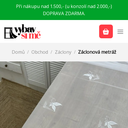
Přeskočit
Při nákupu nad 1.500,- (u konzolí nad 2.000,-)
na
DOPRAVA ZDARMA.
obsah
Domů
/
Obchod
/
Záclony
/
Záclonová metráž