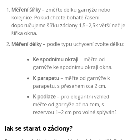
Měření šířky
– změřte délku garnýže nebo
kolejnice. Pokud chcete bohaté řasení,
doporučujeme šířku záclony 1,5–2,5× větší než je
šířka okna.
Měření délky
– podle typu uchycení zvolte délku:
Ke spodnímu okraji
– měřte od
garnýže ke spodnímu okraji okna.
K parapetu
– měřte od garnýže k
parapetu, s přesahem cca 2 cm.
K podlaze
– pro elegantní vzhled
měřte od garnýže až na zem, s
rezervou 1–2 cm pro volné splývání.
Jak se starat o záclony?