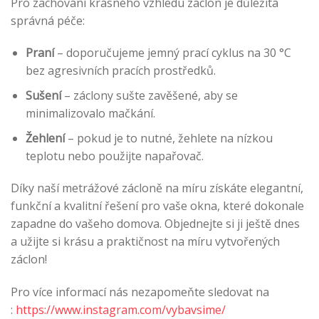
Pro zachování krásného vzhledu záclon je důležitá
správná péče:
Praní
– doporučujeme jemný prací cyklus na 30 °C
bez agresivních pracích prostředků.
Sušení
– záclony sušte zavěšené, aby se
minimalizovalo mačkání.
Žehlení
– pokud je to nutné, žehlete na nízkou
teplotu nebo použijte napařovač.
Díky naší metrážové zácloně na míru získáte elegantní,
funkční a kvalitní řešení pro vaše okna, které dokonale
zapadne do vašeho domova. Objednejte si ji ještě dnes
a užijte si krásu a praktičnost na míru vytvořených
záclon!
Pro více informací nás nezapomeňte sledovat na
:
https://www.instagram.com/vybavsime/