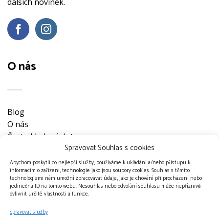
dalších novinek.
O nás
Blog
O nás
Často kladené dotazy
Spravovat Souhlas s cookies
Ke stažení
Obchodní podmínky
Abychom poskytli co nejlepší služby, používáme k ukládání a/nebo přístupu k
informacím o zařízení, technologie jako jsou soubory cookies. Souhlas s těmito
Nevyzvednuté objednávky
technologiemi nám umožní zpracovávat údaje, jako je chování při procházení nebo
Ochrana osobních údajů
jedinečná ID na tomto webu. Nesouhlas nebo odvolání souhlasu může nepříznivě
ovlivnit určité vlastnosti a funkce.
Doprava a platební metody
Kontakt
Spravovat služby