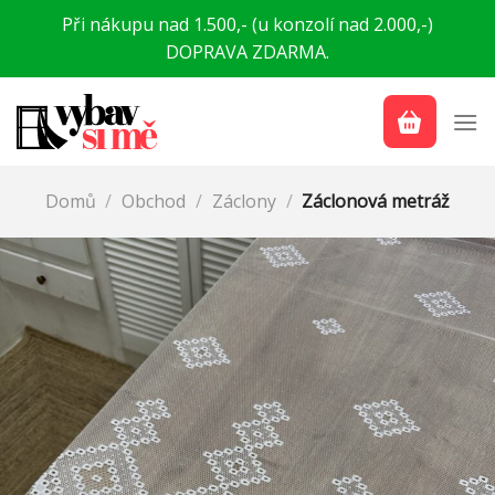
Přeskočit
Při nákupu nad 1.500,- (u konzolí nad 2.000,-)
na
DOPRAVA ZDARMA.
obsah
Domů
/
Obchod
/
Záclony
/
Záclonová metráž