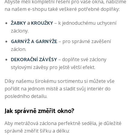
Abyste měli kompletní řešení pro vaše okna, nabízíme
na našem e-shopu také veškeré potřebné doplňky:
ŽABKY
KROUŽKY
a
– k jednoduchému uchycení
záclony.
GARNÝŽ A GARNÝŽE
– pro správné zavěšení
záclon.
DEKORAČNÍ ZÁVĚSY
– doplňte své záclony
stylovými závěsy pro ještě větší efekt.
Díky našemu širokému sortimentu si můžete vše
pořídit na jednom místě a sladit svůj interiér do
posledního detailu.
Jak správně změřit okno?
Aby metrážová záclona perfektně seděla, je důležité
správně změřit šířku a délku: