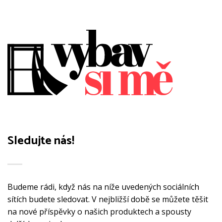
více
více
variant.
variant.
Možnosti
Možnosti
lze
lze
vybrat
vybrat
na
na
stránce
stránce
produktu
produktu
Sledujte nás!
Budeme rádi, když nás na níže uvedených sociálních
sítích budete sledovat. V nejbližší době se můžete těšit
na nové příspěvky o našich produktech a spousty