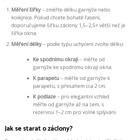
Měření šířky
– změřte délku garnýže nebo
kolejnice. Pokud chcete bohaté řasení,
doporučujeme šířku záclony 1,5–2,5× větší než je
šířka okna.
Měření délky
– podle typu uchycení zvolte délku:
Ke spodnímu okraji
– měřte od
garnýže ke spodnímu okraji okna.
K parapetu
– měřte od garnýže k
parapetu, s přesahem cca 2 cm.
K podlaze
– pro elegantní vzhled
měřte od garnýže až na zem, s
rezervou 1–2 cm pro volné splývání.
Jak se starat o záclony?