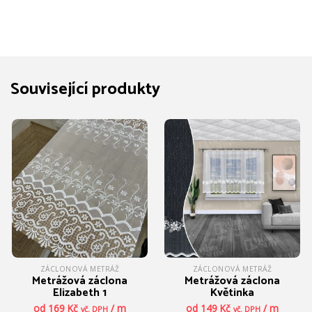
Související produkty
ZÁCLONOVÁ METRÁŽ
ZÁCLONOVÁ METRÁŽ
Metrážová záclona
Metrážová záclona
Elizabeth 1
Květinka
od
169
Kč
/ m
od
149
Kč
/ m
vč. DPH
vč. DPH