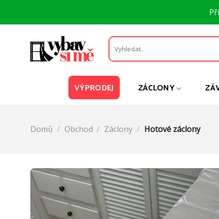
Přeskočit
Př
na
obsah
Hledat:
VÝPRODEJ
ZÁCLONY
ZÁ
Domů
/
Obchod
/
Záclony
/
Hotové záclony