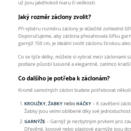
už jsou jakéhokoli tvaru či velikosti.
Jaký rozměr záclony zvolit?
Při výběru rozměru záclony je důležité zohlednit ší
Doporučujeme, aby záclona přesahovala šířku garný
garnýž 150 cm, je ideální zvolit záclonu širokou ale
Co se týče délky, můžete si vybrat mezi záclonami sa
podlaze působí luxusně a elegantně, zatímco kratší 
Co dalšího je potřeba k záclonám?
Kromě samotných záclon budete potřebovat několik 
KROUŽKY
ŽABKY
HÁČKY
,
nebo
– K zavěšení zácl
Žabky jsou velmi oblíbené díky své jednoduchosti 
GARNÝŽE
– Garnýž je nezbytným prvkem pro zavě
Dřevěné, kovové nebo plastové garnýže jsou dost