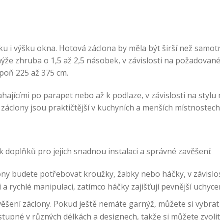
řku i výšku okna. Hotová záclona by měla být širší než samot
že zhruba o 1,5 až 2,5 násobek, v závislosti na požadovan
spoň 225 až 375 cm.
hajícími po parapet nebo až k podlaze, v závislosti na stylu
záclony jsou praktičtější v kuchyních a menších místnostech
doplňků pro jejich snadnou instalaci a správné zavěšení:
ony budete potřebovat kroužky, žabky nebo háčky, v závislos
a rychlé manipulaci, zatímco háčky zajišťují pevnější uchycen
šení záclony. Pokud ještě nemáte garnýž, můžete si vybrat z
upné v různých délkách a designech, takže si můžete zvolit 