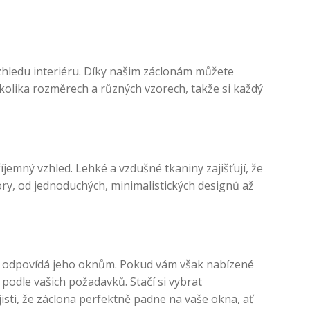
vzhledu interiéru. Díky našim záclonám můžete
kolika rozměrech a různých vzorech, takže si každý
jemný vzhled. Lehké a vzdušné tkaniny zajišťují, že
ry, od jednoduchých, minimalistických designů až
pe odpovídá jeho oknům. Pokud vám však nabízené
odle vašich požadavků. Stačí si vybrat
sti, že záclona perfektně padne na vaše okna, ať