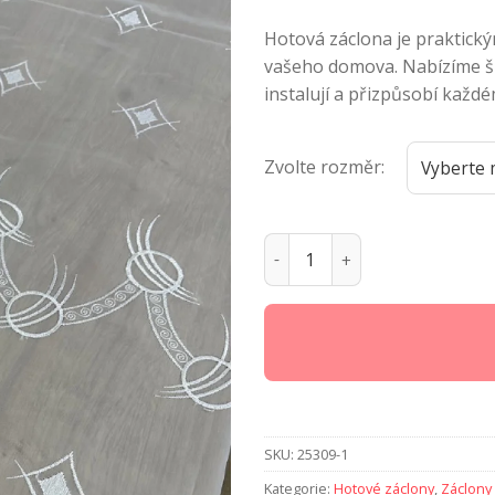
Hotová záclona je praktick
vašeho domova. Nabízíme ši
instalují a přizpůsobí každé
Zvolte rozměr:
Hotová záclona Renata 13 
SKU:
25309-1
Kategorie:
Hotové záclony
,
Záclony