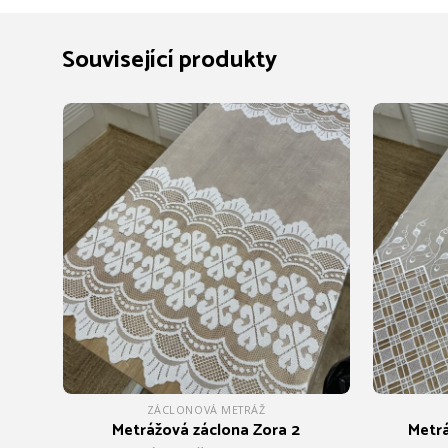
Související produkty
ZÁCLONOVÁ METRÁŽ
Metrážová záclona Zora 2
Metrá