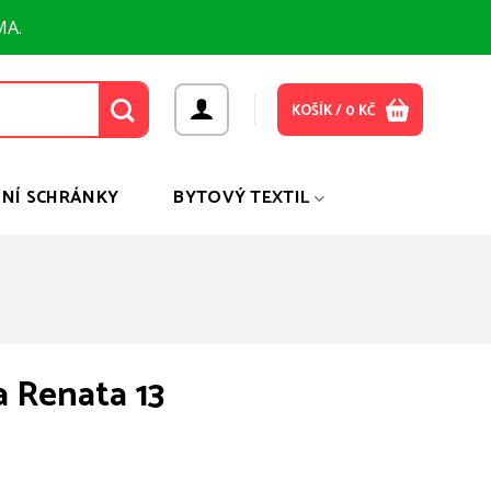
MA.
KOŠÍK /
0
KČ
NÍ SCHRÁNKY
BYTOVÝ TEXTIL
a Renata 13