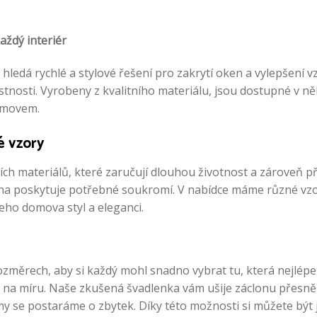
aždý interiér
hledá rychlé a stylové řešení pro zakrytí oken a vylepšení 
tnosti. Vyrobeny z kvalitního materiálu, jsou dostupné v ně
domovem.
é vzory
ch materiálů, které zaručují dlouhou životnost a zároveň pří
lona poskytuje potřebné soukromí. V nabídce máme různé vzo
eho domova styl a eleganci.
ozměrech, aby si každý mohl snadno vybrat tu, která nejlé
na míru. Naše zkušená švadlenka vám ušije záclonu přesně p
 se postaráme o zbytek. Díky této možnosti si můžete být ji