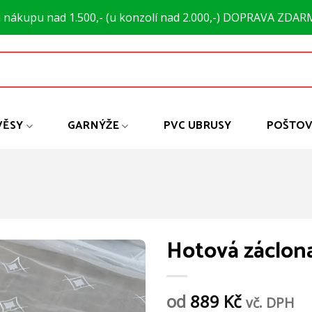
i nákupu nad 1.500,- (u konzolí nad 2.000,-) DOPRAVA ZDAR
VĚSY
GARNÝŽE
PVC UBRUSY
POŠTOV
Hotová záclon
od
889
Kč
vč. DPH