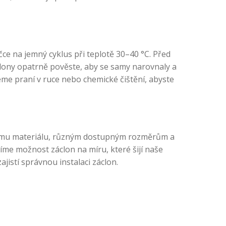
čce na jemný cyklus při teplotě 30–40 °C. Před
áclony opatrně pověste, aby se samy narovnaly a
eme praní v ruce nebo chemické čištění, abyste
litnímu materiálu, různým dostupným rozměrům a
me možnost záclon na míru, které šijí naše
istí správnou instalaci záclon.