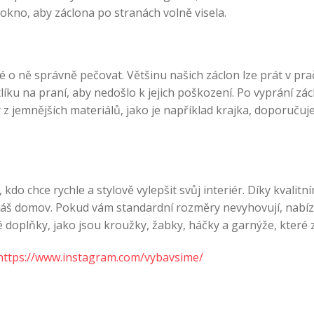
okno, aby záclona po stranách volně visela.
té o ně správně pečovat. Většinu našich záclon lze prát v pra
líku na praní, aby nedošlo k jejich poškození. Po vyprání z
 z jemnějších materiálů, jako je například krajka, doporučuj
kdo chce rychle a stylově vylepšit svůj interiér. Díky kva
áš domov. Pokud vám standardní rozměry nevyhovují, nabízí
plňky, jako jsou kroužky, žabky, háčky a garnýže, které zaj
https://www.instagram.com/vybavsime/