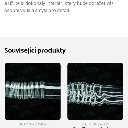
a užijte si dokonalý interiér, který bude odrážet váš
osobní vkus a smysl pro detail.
Související produkty
STUHY NA ZÁVĚSY
STUHY NA ZÁVĚSY