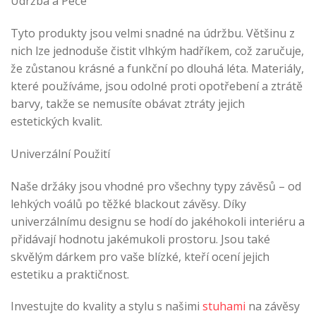
Údržba a Péče
Tyto produkty jsou velmi snadné na údržbu. Většinu z
nich lze jednoduše čistit vlhkým hadříkem, což zaručuje,
že zůstanou krásné a funkční po dlouhá léta. Materiály,
které používáme, jsou odolné proti opotřebení a ztrátě
barvy, takže se nemusíte obávat ztráty jejich
estetických kvalit.
Univerzální Použití
Naše držáky jsou vhodné pro všechny typy závěsů – od
lehkých voálů po těžké blackout závěsy. Díky
univerzálnímu designu se hodí do jakéhokoli interiéru a
přidávají hodnotu jakémukoli prostoru. Jsou také
skvělým dárkem pro vaše blízké, kteří ocení jejich
estetiku a praktičnost.
Investujte do kvality a stylu s našimi
stuhami
na závěsy