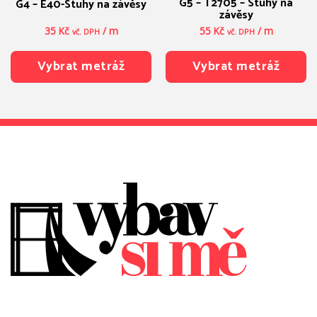
G5 – T2705 – Stuhy na
G4 – E40-Stuhy na závěsy
závěsy
35
Kč
/ m
55
Kč
/ m
vč. DPH
vč. DPH
Vybrat metráž
Vybrat metráž
Tento
Tento
produkt
produkt
má
má
více
více
variant.
variant.
Možnosti
Možnosti
lze
lze
vybrat
vybrat
na
na
stránce
stránce
produktu
produktu