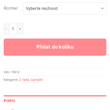
Rozmer
Dřevěná garnýž dvouřadá - Borovice 2 množství
Přidat do košíku
SKU:
10012
Kategorie:
2. řadá
,
Garnýže
POPIS