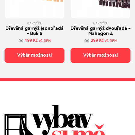
stránce
stránce
produktu
produktu
GARNÝŽE
GARNÝŽE
Dřevěná garnýž jednořadá
Dřevěná garnýž dvouřadá –
– Buk 6
Mahagon 4
od
199
Kč
od
299
Kč
vč. DPH
vč. DPH
Výběr možností
Výběr možností
Tento
Tento
produkt
produkt
má
má
více
více
variant.
variant.
Možnosti
Možnosti
lze
lze
vybrat
vybrat
na
na
stránce
stránce
produktu
produktu