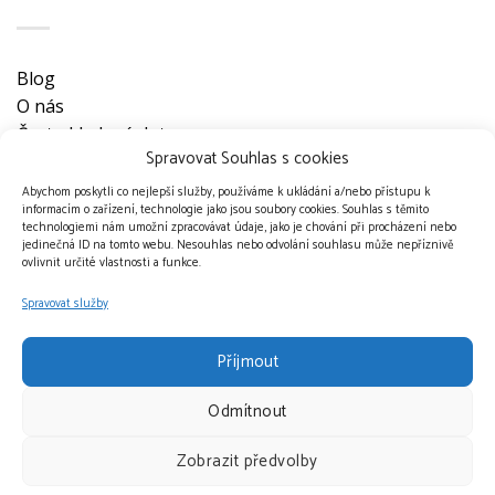
Blog
O nás
Často kladené dotazy
Spravovat Souhlas s cookies
Ke stažení
Obchodní podmínky
Abychom poskytli co nejlepší služby, používáme k ukládání a/nebo přístupu k
informacím o zařízení, technologie jako jsou soubory cookies. Souhlas s těmito
Nevyzvednuté objednávky
technologiemi nám umožní zpracovávat údaje, jako je chování při procházení nebo
Ochrana osobních údajů
jedinečná ID na tomto webu. Nesouhlas nebo odvolání souhlasu může nepříznivě
ovlivnit určité vlastnosti a funkce.
Doprava a platební metody
Kontakt
Spravovat služby
Příjmout
Odmítnout
Přijímáme platby
Zobrazit předvolby