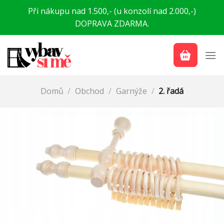
Přeskočit
Při nákupu nad 1.500,- (u konzolí nad 2.000,-)
na
DOPRAVA ZDARMA.
obsah
Domů
/
Obchod
/
Garnýže
/
2. řadá