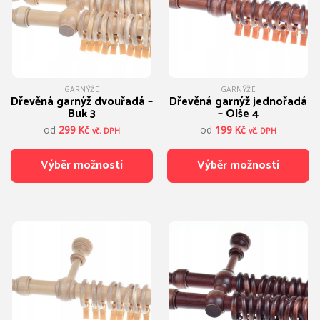
vybrat
vybrat
na
na
stránce
stránce
produktu
produktu
GARNÝŽE
GARNÝŽE
Dřevěná garnýž dvouřadá –
Dřevěná garnýž jednořadá
Buk 3
– Olše 4
od
299
Kč
od
199
Kč
vč. DPH
vč. DPH
Výběr možností
Výběr možností
Tento
Tento
produkt
produkt
má
má
více
více
variant.
variant.
Možnosti
Možnosti
lze
lze
vybrat
vybrat
na
na