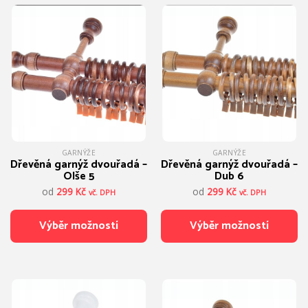
GARNÝŽE
GARNÝŽE
Dřevěná garnýž dvouřadá –
Dřevěná garnýž dvouřadá –
Olše 5
Dub 6
od
299
Kč
od
299
Kč
vč. DPH
vč. DPH
Výběr možností
Výběr možností
Tento
Tento
produkt
produkt
má
má
více
více
variant.
variant.