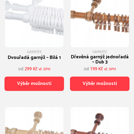
Možnosti
Možnosti
lze
lze
vybrat
vybrat
na
na
stránce
stránce
produktu
produktu
GARNÝŽE
GARNÝŽE
Dřevěná garnýž jednořadá
Dvouřadá garnýž – Bílá 1
– Dub 3
od
299
Kč
od
199
Kč
vč. DPH
vč. DPH
Výběr možností
Výběr možností
Tento
Tento
produkt
produkt
má
má
více
více
variant.
variant.
Možnosti
Možnosti
lze
lze