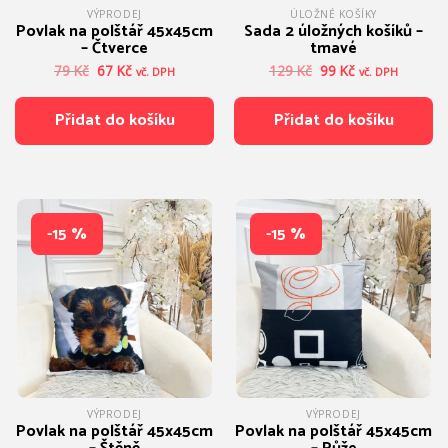
VÝPRODEJ
ÚLOŽNÉ KOŠÍKY
Povlak na polštář 45x45cm
Sada 2 úložných košíků –
– Čtverce
tmavé
Původní
Aktuální
Původní
Aktuální
79
Kč
67
Kč
129
Kč
99
Kč
vč. DPH
vč. DPH
cena
cena
cena
cena
byla:
je:
byla:
je:
Přidat do košíku
Přidat do košíku
79 Kč.
67 Kč.
129 Kč.
99 Kč.
-15 %
-15 %
VÝPRODEJ
VÝPRODEJ
Povlak na polštář 45x45cm
Povlak na polštář 45x45cm