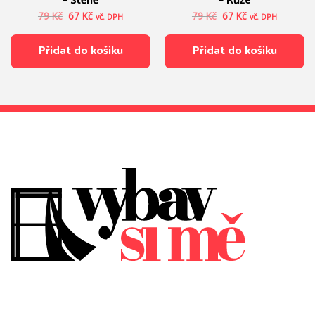
– Štěně
– Růže
Původní
Aktuální
Původní
Aktuální
79
Kč
67
Kč
79
Kč
67
Kč
vč. DPH
vč. DPH
cena
cena
cena
cena
byla:
je:
byla:
je:
Přidat do košíku
Přidat do košíku
79 Kč.
67 Kč.
79 Kč.
67 Kč.