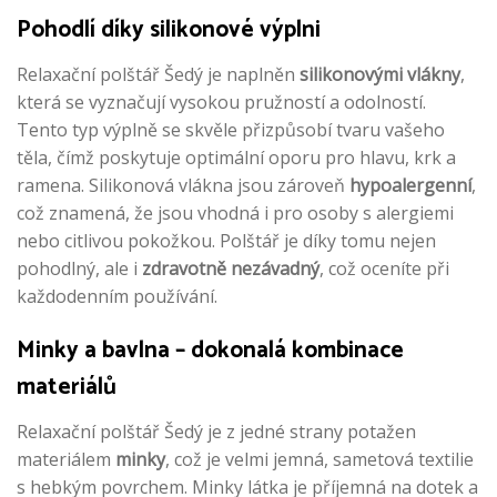
Pohodlí díky silikonové výplni
Relaxační polštář Šedý je naplněn
silikonovými vlákny
,
která se vyznačují vysokou pružností a odolností.
Tento typ výplně se skvěle přizpůsobí tvaru vašeho
těla, čímž poskytuje optimální oporu pro hlavu, krk a
ramena. Silikonová vlákna jsou zároveň
hypoalergenní
,
což znamená, že jsou vhodná i pro osoby s alergiemi
nebo citlivou pokožkou. Polštář je díky tomu nejen
pohodlný, ale i
zdravotně nezávadný
, což oceníte při
každodenním používání.
Minky a bavlna – dokonalá kombinace
materiálů
Relaxační polštář Šedý je z jedné strany potažen
materiálem
minky
, což je velmi jemná, sametová textilie
s hebkým povrchem. Minky látka je příjemná na dotek a