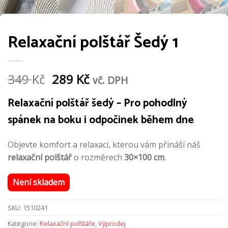
Relaxační polštář Šedý 1
Původní
Aktuální
349
Kč
289
Kč
vč. DPH
cena
cena
Relaxační polštář šedý – Pro pohodlný
byla:
je:
spánek na boku i odpočinek během dne
349 Kč.
289 Kč.
Objevte komfort a relaxaci, kterou vám přináší náš
relaxační polštář
o rozměrech
30×100 cm
.
Není skladem
SKU:
1510241
Kategorie:
Relaxační polštáře
,
Výprodej