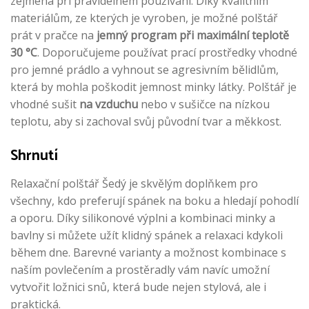
zejména při pravidelném používání. Díky kvalitním
materiálům, ze kterých je vyroben, je možné polštář
prát v pračce na
jemný program při maximální teplotě
30 °C
. Doporučujeme používat prací prostředky vhodné
pro jemné prádlo a vyhnout se agresivním bělidlům,
která by mohla poškodit jemnost minky látky. Polštář je
vhodné sušit
na vzduchu
nebo v sušičce na nízkou
teplotu, aby si zachoval svůj původní tvar a měkkost.
Shrnutí
Relaxační polštář Šedý je skvělým doplňkem pro
všechny, kdo preferují spánek na boku a hledají pohodlí
a oporu. Díky silikonové výplni a kombinaci minky a
bavlny si můžete užít klidný spánek a relaxaci kdykoli
během dne. Barevné varianty a možnost kombinace s
naším povlečením a prostěradly vám navíc umožní
vytvořit ložnici snů, která bude nejen stylová, ale i
praktická.